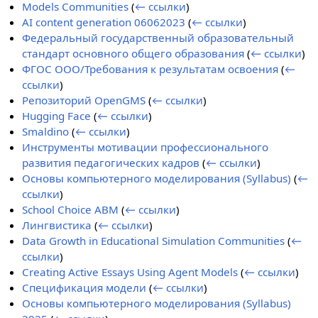
Models Communities
(
← ссылки
)
AI content generation 06062023
(
← ссылки
)
Федеральный государственный образовательный
стандарт основного общего образования
(
← ссылки
)
ФГОС ООО/Требования к результатам освоения
(
←
ссылки
)
Репозиторий OpenGMS
(
← ссылки
)
Hugging Face
(
← ссылки
)
Smaldino
(
← ссылки
)
Инструменты мотивации профессионального
развития педагогических кадров
(
← ссылки
)
Основы компьютерного моделирования (Syllabus)
(
←
ссылки
)
School Choice ABM
(
← ссылки
)
Лингвистика
(
← ссылки
)
Data Growth in Educational Simulation Communities
(
←
ссылки
)
Creating Active Essays Using Agent Models
(
← ссылки
)
Спецификация модели
(
← ссылки
)
Основы компьютерного моделирования (Syllabus)