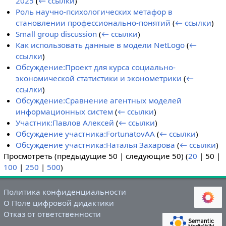
2025
(
← ссылки
)
Роль научно-психологических метафор в
становлении профессионально-понятий
(
← ссылки
)
Small group discussion
(
← ссылки
)
Как использовать данные в модели NetLogo
(
←
ссылки
)
Обсуждение:Проект для курса социально-
экономической статистики и эконометрики
(
←
ссылки
)
Обсуждение:Сравнение агентных моделей
информационных систем
(
← ссылки
)
Участник:Павлов Алексей
(
← ссылки
)
Обсуждение участника:FortunatovAA
(
← ссылки
)
Обсуждение участника:Наталья Захарова
(
← ссылки
)
Просмотреть (
предыдущие 50
|
следующие 50
) (
20
|
50
|
100
|
250
|
500
)
Политика конфиденциальности
О Поле цифровой дидактики
Отказ от ответственности