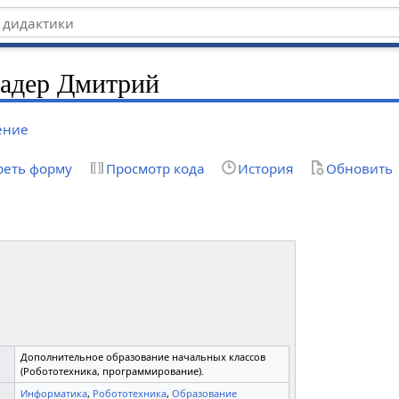
надер Дмитрий
ение
реть форму
Просмотр кода
История
Обновить
Дополнительное образование начальных классов
(Робототехника, программирование).
Информатика
,
Робототехника
,
Образование