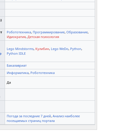
)
ют
Робототехника
,
Программирование
,
Образование
,
Идиократия
,
Детская психология
Lego Mindstorms
,
Кулибин
,
Lego WeDo
,
Python
,
р
Python IDLE
Бакалавриат
Информатика
,
Робототехника
Да
)
Погода за последние 7 дней
,
Анализ наиболее
посещаемых страниц портала