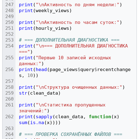
print
(
"\nАктивность по дням недели:"
)
print
(
weekly_views
)
print
(
"\nАктивность по часам суток:"
)
print
(
hourly_views
)
# === ДОПОЛНИТЕЛЬНАЯ ДИАГНОСТИКА ===
print
(
"\n=== ДОПОЛНИТЕЛЬНАЯ ДИАГНОСТИКА 
==="
)
print
(
"Первые 10 записей исходных 
данных:"
)
print
(
head
(
page_views
$
query
$
recentchange
s
,
10
))
print
(
"\nСтруктура очищенных данных:"
)
str
(
clean_data
)
print
(
"\nСтатистика пропущенных 
значений:"
)
print
(
sapply
(
clean_data
,
function
(
x
)
sum
(
is.na
(
x
))))
# === ПРОВЕРКА СОХРАНЁННЫХ ФАЙЛОВ ===