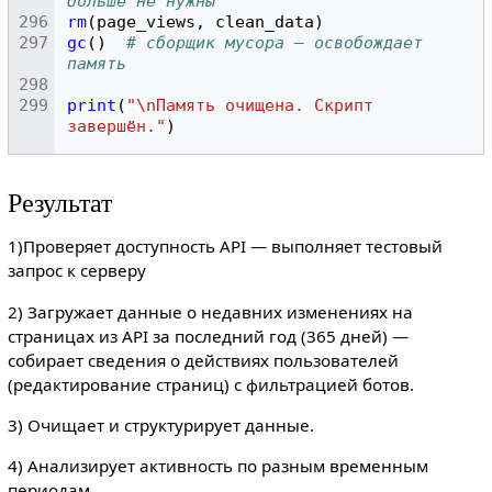
больше не нужны
rm
(
page_views
,
clean_data
)
gc
()
# сборщик мусора — освобождает 
память
print
(
"\nПамять очищена. Скрипт 
завершён."
)
Результат
1)Проверяет доступность API — выполняет тестовый
запрос к серверу
2) Загружает данные о недавних изменениях на
страницах из API за последний год (365 дней) —
собирает сведения о действиях пользователей
(редактирование страниц) с фильтрацией ботов.
3) Очищает и структурирует данные.
4) Анализирует активность по разным временным
периодам.