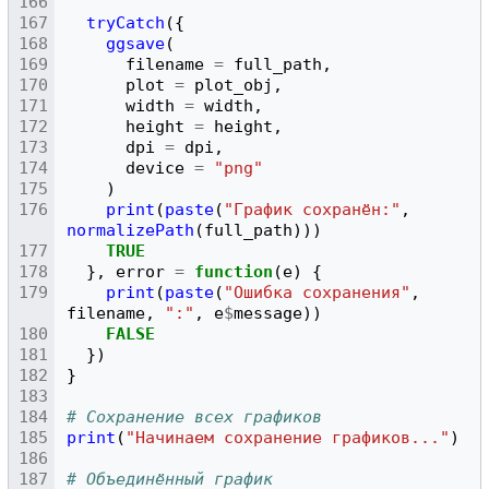
tryCatch
({
ggsave
(
filename
=
full_path
,
plot
=
plot_obj
,
width
=
width
,
height
=
height
,
dpi
=
dpi
,
device
=
"png"
)
print
(
paste
(
"График сохранён:"
,
normalizePath
(
full_path
)))
TRUE
},
error
=
function
(
e
)
{
print
(
paste
(
"Ошибка сохранения"
,
filename
,
":"
,
e
$
message
))
FALSE
})
}
# Сохранение всех графиков
print
(
"Начинаем сохранение графиков..."
)
# Объединённый график