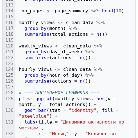
top_pages
<-
page_summary
%>%
head
(
10
)
monthly_views
<-
clean_data
%>%
group_by
(
month
)
%>%
summarise
(
total_actions
=
n
())
weekly_views
<-
clean_data
%>%
group_by
(
day_of_week
)
%>%
summarise
(
actions
=
n
())
hourly_views
<-
clean_data
%>%
group_by
(
hour_of_day
)
%>%
summarise
(
actions
=
n
())
# === ПОСТРОЕНИЕ ГРАФИКОВ ===
p1
<-
ggplot
(
monthly_views
,
aes
(
x
=
month
,
y
=
total_actions
))
+
geom_bar
(
stat
=
"identity"
,
fill
=
"steelblue"
)
+
labs
(
title
=
"Динамика активности по 
месяцам"
,
x
=
"Месяц"
,
y
=
"Количество 