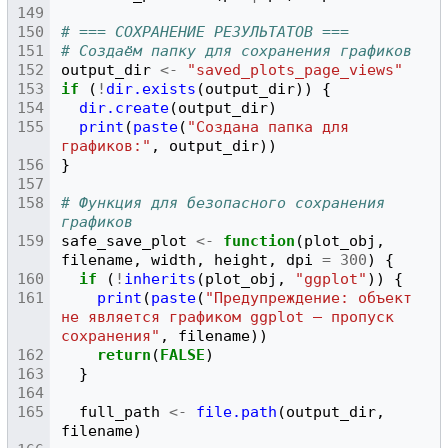
# === СОХРАНЕНИЕ РЕЗУЛЬТАТОВ ===
# Создаём папку для сохранения графиков
output_dir
<-
"saved_plots_page_views"
if
(
!
dir.exists
(
output_dir
))
{
dir.create
(
output_dir
)
print
(
paste
(
"Создана папка для 
графиков:"
,
output_dir
))
}
# Функция для безопасного сохранения 
графиков
safe_save_plot
<-
function
(
plot_obj
,
filename
,
width
,
height
,
dpi
=
300
)
{
if
(
!
inherits
(
plot_obj
,
"ggplot"
))
{
print
(
paste
(
"Предупреждение: объект 
не является графиком ggplot — пропуск 
сохранения"
,
filename
))
return
(
FALSE
)
}
full_path
<-
file.path
(
output_dir
,
filename
)