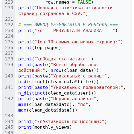
row.names
=
FALSE
)
print
(
"Полная статистика активности 
страниц сохранена в CSV."
)
# === ВЫВОД РЕЗУЛЬТАТОВ В КОНСОЛЬ ===
print
(
"\n=== РЕЗУЛЬТАТЫ АНАЛИЗА ==="
)
print
(
"Топ-10 самых активных страниц:"
)
print
(
top_pages
)
print
(
"\nОбщая статистика:"
)
print
(
paste
(
"Всего обработано 
действий:"
,
nrow
(
clean_data
)))
print
(
paste
(
"Уникальных страниц:"
,
n_distinct
(
clean_data
$
title
)))
print
(
paste
(
"Уникальных пользователей:"
,
n_distinct
(
clean_data
$
user
)))
print
(
paste
(
"Период анализа:"
,
min
(
clean_data
$
date
),
"по"
,
max
(
clean_data
$
date
)))
print
(
"\nАктивность по месяцам:"
)
print
(
monthly_views
)