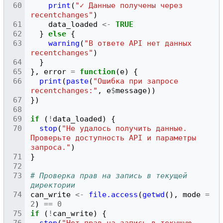
print
(
"✓ Данные получены через 
recentchanges"
)
data_loaded
<-
TRUE
}
else
{
warning
(
"В ответе API нет данных 
recentchanges"
)
}
},
error
=
function
(
e
)
{
print
(
paste
(
"Ошибка при запросе 
recentchanges:"
,
e
$
message
))
})
if
(
!
data_loaded
)
{
stop
(
"Не удалось получить данные. 
Проверьте доступность API и параметры 
запроса."
)
}
# Проверка прав на запись в текущей 
директории
can_write
<-
file.access
(
getwd
(),
mode
=
2
)
==
0
if
(
!
can_write
)
{
stop
(
"Нет прав на запись в текущую 