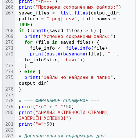
print
(
"\n---"
)
print
(
"Проверка сохранённых файлов:"
)
saved_files
<-
list.files
(
output_dir
,
pattern
=
".png|.csv"
,
full.names
=
TRUE
)
if
(
length
(
saved_files
)
>
0
)
{
print
(
"Успешно сохранены файлы:"
)
for
(
file
in
saved_files
)
{
file_info
<-
file.info
(
file
)
print
(
paste
(
basename
(
file
),
"-"
,
file_info
$
size
,
"байт"
))
}
}
else
{
print
(
"Файлы не найдены в папке"
,
output_dir
)
}
# === ФИНАЛЬНОЕ СООБЩЕНИЕ ===
print
(
"\n"
+
"="
*
50
)
print
(
"АНАЛИЗ АКТИВНОСТИ СТРАНИЦ 
ЗАВЕРШЁН УСПЕШНО!"
)
print
(
"="
*
50
)
# Дополнительная информация для 