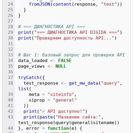
fromJSON
(
content
(
response
,
"text"
))
}
}
# === ДИАГНОСТИКА API ===
print
(
"=== ДИАГНОСТИКА API DIGIDA ==="
)
print
(
"Проверяем доступность API..."
)
# Шаг 1: базовый запрос для проверки API
data_loaded
<-
FALSE
page_views
<-
NULL
tryCatch
({
test_response
<-
get_mw_data
(
"query"
,
list
(
meta
=
"siteinfo"
,
siprop
=
"general"
))
print
(
"✓ API доступно!"
)
print
(
paste
(
"Название сайта:"
,
test_response
$
query
$
general
$
sitename
))
},
error
=
function
(
e
)
{