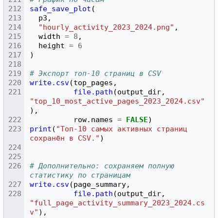
safe_save_plot
(
p3
,
"hourly_activity_2023_2024.png"
,
width
=
8
,
height
=
6
)
# Экспорт топ‑10 страниц в CSV
write.csv
(
top_pages
,
file.path
(
output_dir
,
"top_10_most_active_pages_2023_2024.csv"
),
row.names
=
FALSE
)
print
(
"Топ‑10 самых активных страниц 
сохранён в CSV."
)
# Дополнительно: сохраняем полную 
статистику по страницам
write.csv
(
page_summary
,
file.path
(
output_dir
,
"full_page_activity_summary_2023_2024.cs
v"
),