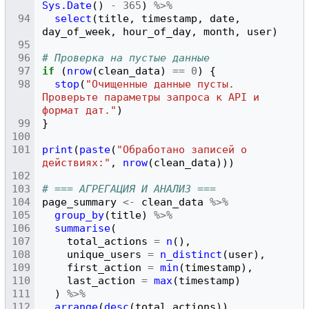
Sys.Date
()
-
365
)
%>%
select
(
title
,
timestamp
,
date
,
day_of_week
,
hour_of_day
,
month
,
user
)
# Проверка на пустые данные
if
(
nrow
(
clean_data
)
==
0
)
{
stop
(
"Очищенные данные пусты. 
Проверьте параметры запроса к API и 
формат дат."
)
}
print
(
paste
(
"Обработано записей о 
действиях:"
,
nrow
(
clean_data
)))
# === АГРЕГАЦИЯ И АНАЛИЗ ===
page_summary
<-
clean_data
%>%
group_by
(
title
)
%>%
summarise
(
total_actions
=
n
(),
unique_users
=
n_distinct
(
user
),
first_action
=
min
(
timestamp
),
last_action
=
max
(
timestamp
)
)
%>%
arrange
(
desc
(
total_actions
))