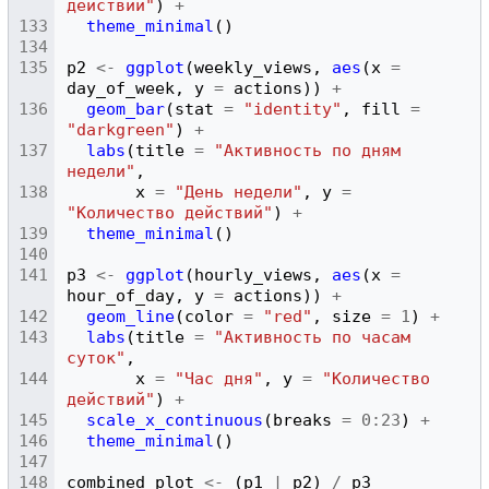
действий"
)
+
theme_minimal
()
p2
<-
ggplot
(
weekly_views
,
aes
(
x
=
day_of_week
,
y
=
actions
))
+
geom_bar
(
stat
=
"identity"
,
fill
=
"darkgreen"
)
+
labs
(
title
=
"Активность по дням 
недели"
,
x
=
"День недели"
,
y
=
"Количество действий"
)
+
theme_minimal
()
p3
<-
ggplot
(
hourly_views
,
aes
(
x
=
hour_of_day
,
y
=
actions
))
+
geom_line
(
color
=
"red"
,
size
=
1
)
+
labs
(
title
=
"Активность по часам 
суток"
,
x
=
"Час дня"
,
y
=
"Количество 
действий"
)
+
scale_x_continuous
(
breaks
=
0
:
23
)
+
theme_minimal
()
combined_plot
<-
(
p1
|
p2
)
/
p3