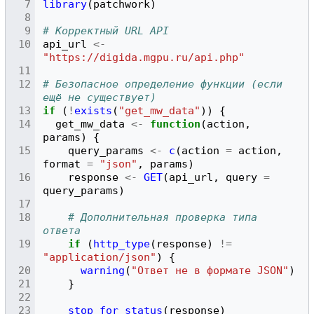
library
(
patchwork
)
# Корректный URL API
api_url
<-
"https://digida.mgpu.ru/api.php"
# Безопасное определение функции (если 
ещё не существует)
if
(
!
exists
(
"get_mw_data"
))
{
get_mw_data
<-
function
(
action
,
params
)
{
query_params
<-
c
(
action
=
action
,
format
=
"json"
,
params
)
response
<-
GET
(
api_url
,
query
=
query_params
)
# Дополнительная проверка типа 
ответа
if
(
http_type
(
response
)
!=
"application/json"
)
{
warning
(
"Ответ не в формате JSON"
)
}
stop_for_status
(
response
)