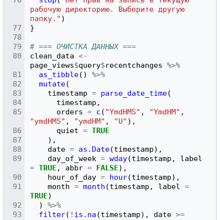
рабочую директорию. Выберите другую 
папку."
)
}
# === ОЧИСТКА ДАННЫХ ===
clean_data
<-
page_views
$
query
$
recentchanges
%>%
as_tibble
()
%>%
mutate
(
timestamp
=
parse_date_time
(
timestamp
,
orders
=
c
(
"YmdHMS"
,
"YmdHM"
,
"ymdHMS"
,
"ymdHM"
,
"U"
),
quiet
=
TRUE
),
date
=
as.Date
(
timestamp
),
day_of_week
=
wday
(
timestamp
,
label
=
TRUE
,
abbr
=
FALSE
),
hour_of_day
=
hour
(
timestamp
),
month
=
month
(
timestamp
,
label
=
TRUE
)
)
%>%
filter
(
!
is.na
(
timestamp
),
date
>=