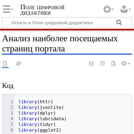
Поле цифровой
дидактики
Анализ наиболее посещаемых
страниц портала
Код
library
(
httr
)
library
(
jsonlite
)
library
(
dplyr
)
library
(
lubridate
)
library
(
tidyr
)
library
(
ggplot2
)