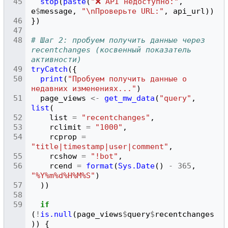
stop
(
paste
(
"❌ API недоступно:"
,
e
$
message
,
"\nПроверьте URL:"
,
api_url
))
})
# Шаг 2: пробуем получить данные через 
recentchanges (косвенный показатель 
активности)
tryCatch
({
print
(
"Пробуем получить данные о 
недавних изменениях..."
)
page_views
<-
get_mw_data
(
"query"
,
list
(
list
=
"recentchanges"
,
rclimit
=
"1000"
,
rcprop
=
"title|timestamp|user|comment"
,
rcshow
=
"!bot"
,
rcend
=
format
(
Sys.Date
()
-
365
,
"%Y%m%d%H%M%S"
)
))
if
(
!
is.null
(
page_views
$
query
$
recentchanges
))
{