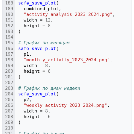
safe_save_plot
(
combined_plot
,
"activity_analysis_2023_2024.png"
,
width
=
12
,
height
=
8
)
# График по месяцам
safe_save_plot
(
p1
,
"monthly_activity_2023_2024.png"
,
width
=
8
,
height
=
6
)
# График по дням недели
safe_save_plot
(
p2
,
"weekly_activity_2023_2024.png"
,
width
=
8
,
height
=
6
)
# График по часам