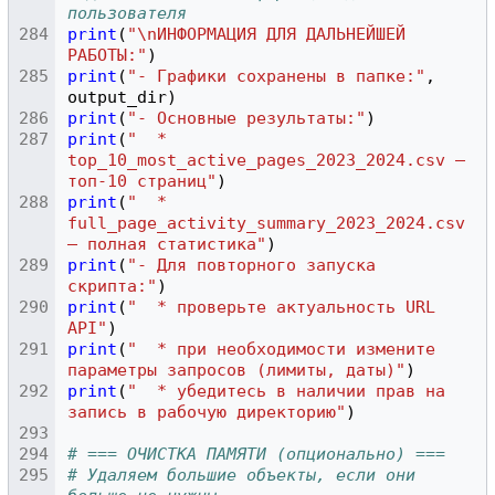
пользователя
print
(
"\nИНФОРМАЦИЯ ДЛЯ ДАЛЬНЕЙШЕЙ 
РАБОТЫ:"
)
print
(
"- Графики сохранены в папке:"
,
output_dir
)
print
(
"- Основные результаты:"
)
print
(
"  * 
top_10_most_active_pages_2023_2024.csv — 
топ-10 страниц"
)
print
(
"  * 
full_page_activity_summary_2023_2024.csv 
— полная статистика"
)
print
(
"- Для повторного запуска 
скрипта:"
)
print
(
"  * проверьте актуальность URL 
API"
)
print
(
"  * при необходимости измените 
параметры запросов (лимиты, даты)"
)
print
(
"  * убедитесь в наличии прав на 
запись в рабочую директорию"
)
# === ОЧИСТКА ПАМЯТИ (опционально) ===
# Удаляем большие объекты, если они 