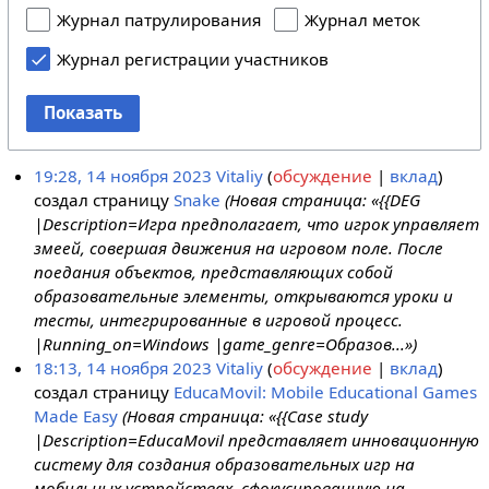
Журнал патрулирования
Журнал меток
Журнал регистрации участников
Показать
19:28, 14 ноября 2023
Vitaliy
обсуждение
вклад
создал страницу
Snake
(Новая страница: «{{DEG
|Description=Игра предполагает, что игрок управляет
змеей, совершая движения на игровом поле. После
поедания объектов, представляющих собой
образовательные элементы, открываются уроки и
тесты, интегрированные в игровой процесс.
|Running_on=Windows |game_genre=Образов...»)
18:13, 14 ноября 2023
Vitaliy
обсуждение
вклад
создал страницу
EducaMovil: Mobile Educational Games
Made Easy
(Новая страница: «{{Case study
|Description=EducaMovil представляет инновационную
систему для создания образовательных игр на
мобильных устройствах, сфокусированную на