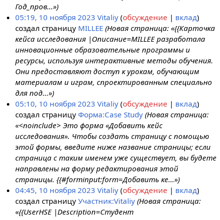
Год_пров...»)
05:19, 10 ноября 2023
Vitaliy
обсуждение
вклад
создал страницу
MILLEE
(Новая страница: «{{Карточка
кейса исследования |Описание=MILLEE разработала
инновационные образовательные программы и
ресурсы, используя интерактивные методы обучения.
Они предоставляют доступ к урокам, обучающим
материалам и играм, спроектированным специально
для под...»)
05:10, 10 ноября 2023
Vitaliy
обсуждение
вклад
создал страницу
Форма:Case Study
(Новая страница:
«<noinclude> Это форма «Добавить кейс
исследования». Чтобы создать страницу с помощью
этой формы, введите ниже название страницы; если
страница с таким именем уже существует, вы будете
направлены на форму редактирования этой
страницы. {{#forminput:form=Добавить ке...»)
04:45, 10 ноября 2023
Vitaliy
обсуждение
вклад
создал страницу
Участник:Vitaliy
(Новая страница:
«{{UserHSE |Description=Студент