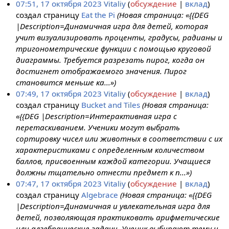
07:51, 17 октября 2023
Vitaliy
обсуждение
вклад
создал страницу
Eat the Pi
(Новая страница: «{{DEG
|Description=Динамичная игра для детей, которая
учит визуализировать проценты, градусы, радианы и
тригонометрические функции с помощью круговой
диаграммы. Требуется разрезать пирог, когда он
достигнет отображаемого значения. Пирог
становится меньше ка...»)
07:49, 17 октября 2023
Vitaliy
обсуждение
вклад
создал страницу
Bucket and Tiles
(Новая страница:
«{{DEG |Description=Интерактивная игра с
перетаскиванием. Ученики могут выбрать
сортировку чисел или животных в соответствии с их
характеристиками с определенным количеством
баллов, присвоенным каждой категории. Учащиеся
должны тщательно отнести предмет к п...»)
07:47, 17 октября 2023
Vitaliy
обсуждение
вклад
создал страницу
Algebrace
(Новая страница: «{{DEG
|Description=Динамичная и увлекательная игра для
детей, позволяющая практиковать арифметические
или алгебраические задачи. Ученик выбирают тему и