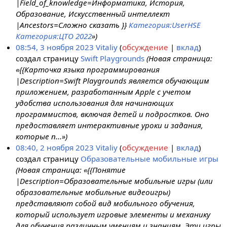
|Field_of_knowledge=Информатика, История,
Образование, Искусственный интеллект
|Ancestors=Сложно сказать }}
Категория:UserHSE
Категория:ЦТО 2022
»)
08:54, 3 ноября 2023
Vitaliy
обсуждение
вклад
создал страницу
Swift Playgrounds
(Новая страница:
«{{Карточка языка программирования
|Description=Swift Playgrounds является обучающим
приложением, разработанным Apple с учетом
удобства использования для начинающих
программистов, включая детей и подростков. Оно
предоставляет интерактивные уроки и задания,
которые п...»)
08:40, 2 ноября 2023
Vitaliy
обсуждение
вклад
создал страницу
Образовательные мобильные игры
(Новая страница: «{{Понятие
|Description=Образовательные мобильные игры (или
образовательные мобильные видеоигры)
представляют собой вид мобильного обучения,
который использует игровые элементы и механику
для обучения различным умениям и знаниям. Эти игры