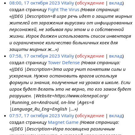
08:00, 17 октября 2023
Vitaliy
обсуждение
вклад
создал страницу
Fight The Virus
(Новая страница:
«{{DEG |Description=В игре речь идет о защите мирных
жителей от заражения вирусами от инфицированных
персонажей, не забывая при этом и о собственной
жизни. Игрок должен использовать список инвентаря
и ограниченное количество больничных коек для
защиты мирных ж...»)
07:58, 17 октября 2023
Vitaliy
обсуждение
вклад
создал страницу
Tower Defense
(Новая страница:
«{{DEG |Description=Эта игра учит понятиям силы и
ускорения. Нужно остановить врагов используя
формулы и знания, полученные на уроках в школе. Если
игрок будет делать это не верно, то его замок будет
разрушен. |Website=https://www.olenepal.org/
|Running_on=Androuid, on-line |Ages=6
|Language_Ru_Eng=English |...»)
07:57, 17 октября 2023
Vitaliy
обсуждение
вклад
создал страницу
Magnet Game
(Новая страница:
«{{DEG |Description=Игра посвящена различным