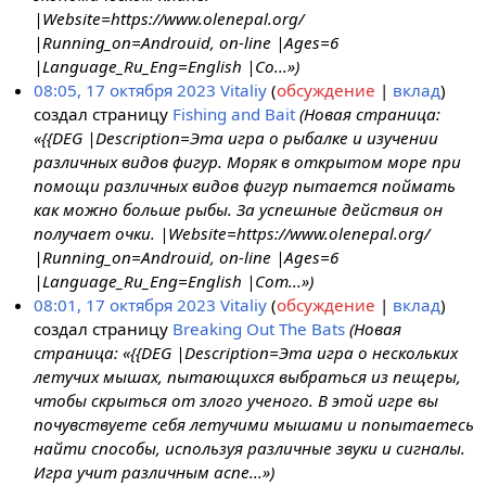
|Website=https://www.olenepal.org/
|Running_on=Androuid, on-line |Ages=6
|Language_Ru_Eng=English |Co...»)
08:05, 17 октября 2023
Vitaliy
обсуждение
вклад
создал страницу
Fishing and Bait
(Новая страница:
«{{DEG |Description=Эта игра о рыбалке и изучении
различных видов фигур. Моряк в открытом море при
помощи различных видов фигур пытается поймать
как можно больше рыбы. За успешные действия он
получает очки. |Website=https://www.olenepal.org/
|Running_on=Androuid, on-line |Ages=6
|Language_Ru_Eng=English |Com...»)
08:01, 17 октября 2023
Vitaliy
обсуждение
вклад
создал страницу
Breaking Out The Bats
(Новая
страница: «{{DEG |Description=Эта игра о нескольких
летучих мышах, пытающихся выбраться из пещеры,
чтобы скрыться от злого ученого. В этой игре вы
почувствуете себя летучими мышами и попытаетесь
найти способы, используя различные звуки и сигналы.
Игра учит различным аспе...»)