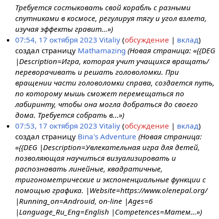
Требуется состыковать свой корабль с разными
спутниками в космосе, регулируя тягу и угол взлета,
изучая эффекты гравит...»)
07:54, 17 октября 2023
Vitaliy
обсуждение
вклад
создал страницу
Mathamazing
(Новая страница: «{{DEG
|Description=Игра, которая учит учащихся вращать/
переворачивать и решать головоломки. При
вращении части головоломки справа, создается путь,
по которому мышь сможет перемещаться по
лабиринту, чтобы она могла добраться до своего
дома. Требуется собрать в...»)
07:53, 17 октября 2023
Vitaliy
обсуждение
вклад
создал страницу
Bina's Adventure
(Новая страница:
«{{DEG |Description=Увлекательная игра для детей,
позволяющая научиться визуализировать и
распознавать линейные, квадратичные,
тригонометрические и экспоненциальные функции с
помощью графика. |Website=https://www.olenepal.org/
|Running_on=Androuid, on-line |Ages=6
|Language_Ru_Eng=English |Competences=Матем...»)