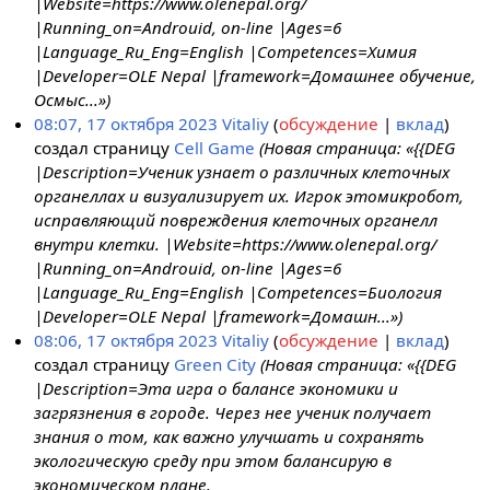
|Website=https://www.olenepal.org/
|Running_on=Androuid, on-line |Ages=6
|Language_Ru_Eng=English |Competences=Химия
|Developer=OLE Nepal |framework=Домашнее обучение,
Осмыс...»)
08:07, 17 октября 2023
Vitaliy
обсуждение
вклад
создал страницу
Cell Game
(Новая страница: «{{DEG
|Description=Ученик узнает о различных клеточных
органеллах и визуализирует их. Игрок этомикробот,
исправляющий повреждения клеточных органелл
внутри клетки. |Website=https://www.olenepal.org/
|Running_on=Androuid, on-line |Ages=6
|Language_Ru_Eng=English |Competences=Биология
|Developer=OLE Nepal |framework=Домашн...»)
08:06, 17 октября 2023
Vitaliy
обсуждение
вклад
создал страницу
Green City
(Новая страница: «{{DEG
|Description=Эта игра о балансе экономики и
загрязнения в городе. Через нее ученик получает
знания о том, как важно улучшать и сохранять
экологическую среду при этом балансирую в
экономическом плане.