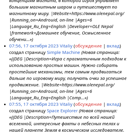
концепциям магнита, в которой игрок управляет
большим магнитным шаром и путешествует по
магнитному миру. |Website=https://www.olenepal.org/
|Running_on=Androuid, on-line |Ages=6
|Language_Ru_Eng=English |Developer=OLE Nepal
|framework=Домашнее обучение, Осмысленное
обучени...»)
07:56, 17 октября 2023
Vitaliy
обсуждение
вклад
создал страницу
Simple Machine
(Новая страница:
«{{DEG |Description=Игра с прагматичным подходом к
использованию простых машин. Нужно собирать
простейшие механизмы, тем самым продвигаться
дальше по игровому миру, получать очки за успешное
продвижение. |Website=https://www.olenepal.org/
|Running_on=Androuid, on-line |Ages=6
|Language_Ru_Eng=English |Comp...»)
07:55, 17 октября 2023
Vitaliy
обсуждение
вклад
создал страницу
Space Explorer
(Новая страница:
«{{DEG |Description=Путешествие по всей нашей
вселенной, интересные факты о небесных телах и
нашей планете Земля в космическом исследователе.