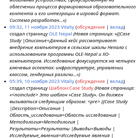
облегчении процесса формирования образовательного
контента и его интеграции в игровой формат.
Система разработан...»)
09:32, 11 ноября 2023
Vitaliy
обсуждение
вклад
создал страницу
OLE Nepal
(Новая страница: «{{Case
Study |Описание=Данный кейс рассматривает
внедрение компьютеров в сельские школы Непала с
использованием программы OLE-Nepal и XO-
компьютеров. Исследование фокусируется на четырех
ключевых аспектах: инфраструктуре, управлении
классом, гендерных различи...»)
05:39, 10 ноября 2023
Vitaliy
обсуждение
вклад
создал страницу
Шаблон:Case Study
(Новая страница:
«<noinclude> Это шаблон «Case Study». Он должен
вызываться следующим образом: <pre> {{Case Study
|Description=Описание |
Область_исследования=Область исследования |
Методология=Методология |
Результаты=Результаты |Выводы=Выводы |
Исследуемые_явления=Исследуемые явления |