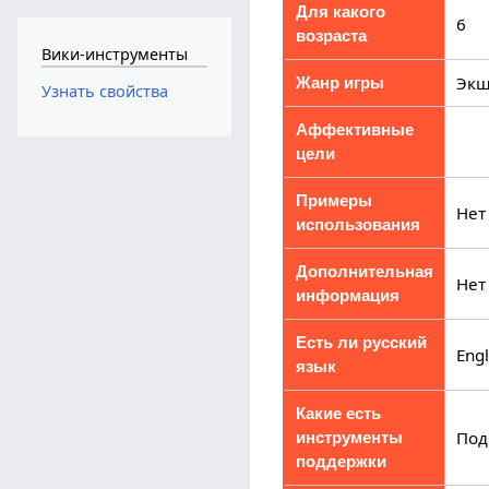
Для какого
6
возраста
Вики-инструменты
Эк
Жанр игры
Узнать свойства
Аффективные
цели
Примеры
Нет
использования
Дополнительная
Нет
информация
Есть ли русский
Engl
язык
Какие есть
Под
инструменты
поддержки