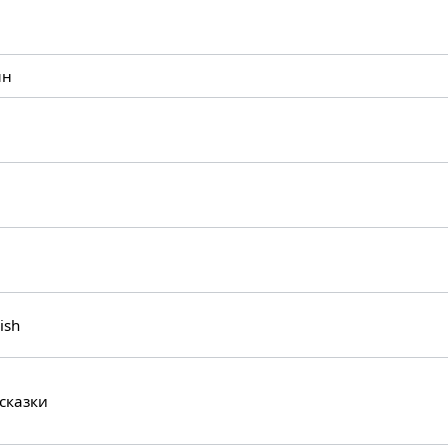
шн
ish
сказки