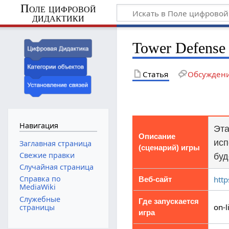
Поле цифровой
дидактики
Tower Defense
Статья
Обсужден
Навигация
Эта
Описание
исп
Заглавная страница
(сценарий) игры
Свежие правки
буд
Случайная страница
Справка по
htt
Веб-сайт
MediaWiki
Служебные
Где запускается
on-l
страницы
игра