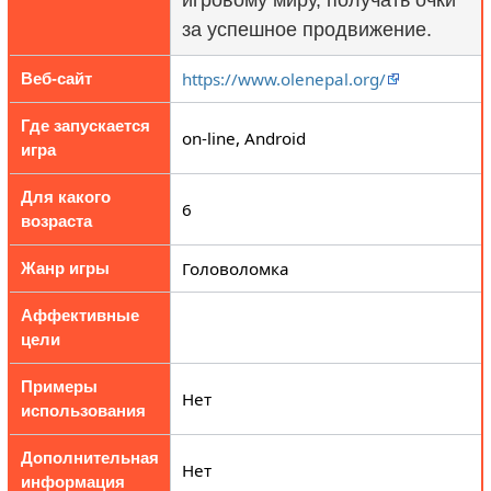
за успешное продвижение.
https://www.olenepal.org/
Веб-сайт
Где запускается
on-line, Android
игра
Для какого
6
возраста
Головоломка
Жанр игры
Аффективные
цели
Примеры
Нет
использования
Дополнительная
Нет
информация