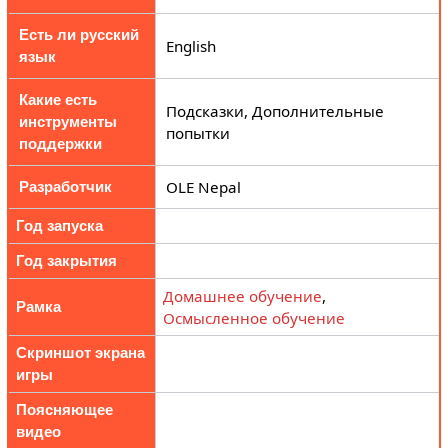
Есть ли русский
English
язык
Какие есть
Подсказки, Дополнительные
инструменты
попытки
поддержки
OLE Nepal
Разработчик
Год запуска
Год закрытия
Домашнее обучение
,
Рамка
Осмысленное обучение
Скриншот экрана
игры
Поясняющее
видео