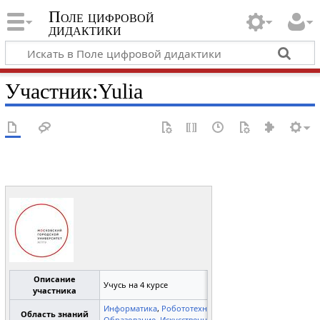
Поле цифровой
дидактики
Участник
:
Yulia
Описание
Учусь на 4 курсе
участника
Информатика
,
Робототехника
,
Педагогика
,
Область знаний
Образование
,
Искусственный интеллект