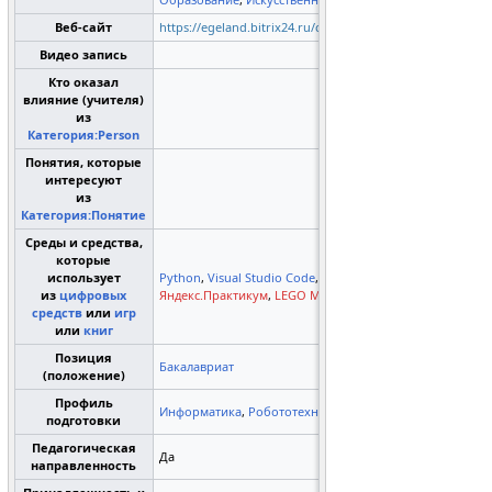
Веб-сайт
https://egeland.bitrix24.ru/company/personal/user/93/
Видео запись
Кто оказал
влияние (учителя)
из
Категория:Person
Понятия, которые
интересуют
из
Категория:Понятие
Среды и средства,
которые
использует
Python
,
Visual Studio Code
,
Arduino IDE
,
Scratch
,
из
цифровых
Яндекс.Практикум
,
LEGO Mindstorms EV3/NXT
средств
или
игр
или
книг
Позиция
Бакалавриат
(положение)
Профиль
Информатика
,
Робототехника
подготовки
Педагогическая
Да
направленность