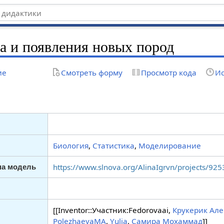
а и появления новых пород
ие
Смотреть форму
Просмотр кода
Ис
Биология
,
Статистика
,
Моделирование
https://www.slnova.org/AlinaIgrvn/projects/925
на модель
[[Inventor::Участник:Fedorovaai,
Крукерик Ал
PolezhaevaMA
,
Yulia
,
Самира Мохаммад
]]