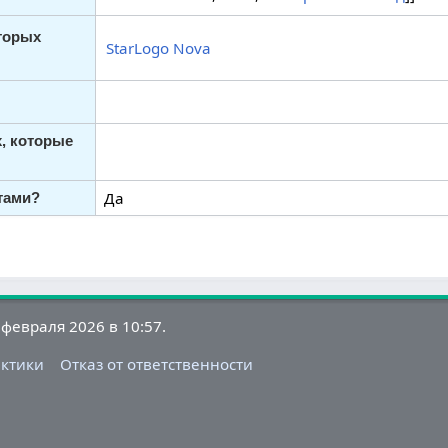
оторых
StarLogo Nova
, которые
Да
тами?
февраля 2026 в 10:57.
актики
Отказ от ответственности