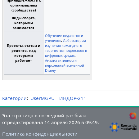
Принадлежность к
организациям
(сообщества)
Виды спорта,
которыми
занимается
Обучение педагогов и
учеников
,
Лаборатории
Проекты, статьи и
изучения командного
рецепты, над
творчества подростков в
которыми
цифровых средах
,
работает
Анализ активности
персонажей вселенной
Disney
Категории
:
UserMGPU
ИНДОР-211
Эта страница в последний раз была
отредактирована 14 апреля 2026 в 09:49.
Политика конфиденциальности