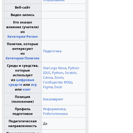
Веб-сайт
Видео запись
Кто оказал
влияние (учителя)
из
Категория:Person
Понятия, которые
интересуют
Педагогика
из
Категория:Понятие
Среды и средства,
StarLogo Nova
,
Python
которые
IDLE
,
Python
,
Scratch
,
использует
Canva
,
Zoom
,
из
цифровых
Сообщество МЭШ
,
средств
или
игр
Figma
,
Excel
или
книг
Позиция
Бакалавриат
(положение)
Профиль
Информатика
,
подготовки
Робототехника
Педагогическая
Да
направленность