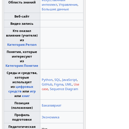
Область знаний
интеллект
,
Управление
,
Большие данные
Веб-сайт
Видео запись
Кто оказал
влияние (учителя)
из
Категория:Person
Понятия, которые
интересуют
из
Категория:Понятие
Среды и средства,
которые
Python
,
SQL
,
JavaScript
,
использует
GitHub
,
Figma
,
UML
,
Use
из
цифровых
case
,
Sequence Diagram
средств
или
игр
или
книг
Позиция
Бакалавриат
(положение)
Профиль
Экономика
подготовки
Педагогическая
Нет