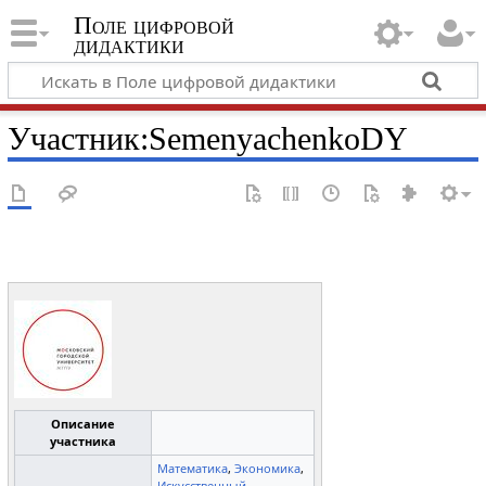
Поле цифровой
дидактики
Участник
:
SemenyachenkoDY
Описание
участника
Математика
,
Экономика
,
Искусственный