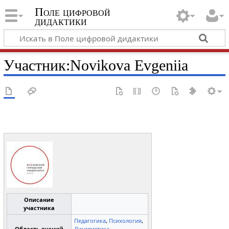
Поле цифровой
дидактики
Участник
:
Novikova Evgeniia
Описание
участника
Педагогика
,
Психология
,
Область знаний
Лингвистика
,