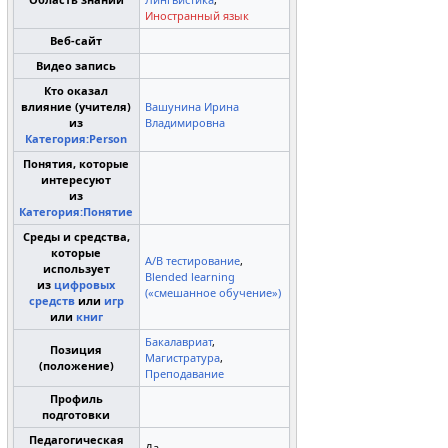
Иностранный язык
Веб-сайт
Видео запись
Кто оказал
влияние (учителя)
Вашунина Ирина
из
Владимировна
Категория:Person
Понятия, которые
интересуют
из
Категория:Понятие
Среды и средства,
которые
A/B тестирование
,
использует
Blended learning
из
цифровых
(«смешанное обучение»)
средств
или
игр
или
книг
Бакалавриат
,
Позиция
Магистратура
,
(положение)
Преподавание
Профиль
подготовки
Педагогическая
Да