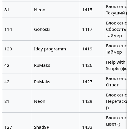
Блок сенс
81
Neon
1415
Текущий (
Блок сенс
114
Gohoski
1417
Сбросить
таймер
Блок сенс
120
Idey programm
1419
Таймер
Help with
42
RuMaks
1426
Scripts (фо
Блок сенс
42
RuMaks
1427
Ответ
Блок сенс
81
Neon
1429
Перетаски
()
Блок сенс
Цвет ()
127
Shad9R
1433