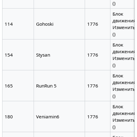
()
Блок
движения
114
Gohoski
1776
Изменить 
()
Блок
движения
154
Stysan
1776
Изменить 
()
Блок
движения
165
RunRun 5
1776
Изменить 
()
Блок
движения
180
Veniamin6
1776
Изменить 
()