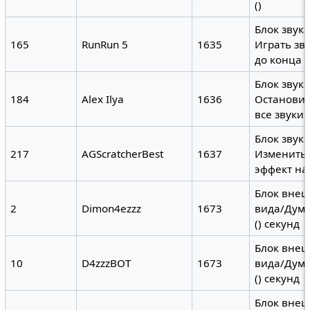
()
Блок звука
165
RunRun 5
1635
Играть зву
до конца
Блок звука
184
Alex Ilya
1636
Останови
все звуки
Блок звука
217
AGScratcherBest
1637
Изменить 
эффект на 
Блок вне
2
Dimon4ezzz
1673
вида/Дума
() секунд
Блок вне
10
D4zzzBOT
1673
вида/Дума
() секунд
Блок вне