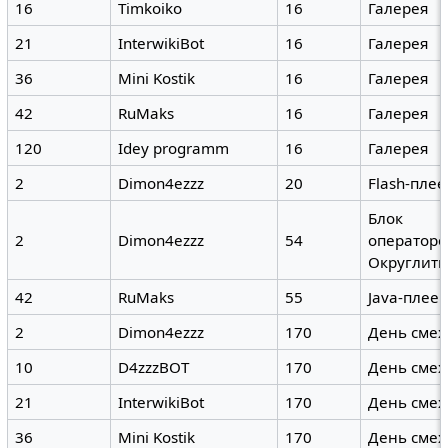
16
Timkoiko
16
Галерея
21
InterwikiBot
16
Галерея
36
Mini Kostik
16
Галерея
42
RuMaks
16
Галерея
120
Idey programm
16
Галерея
2
Dimon4ezzz
20
Flash-плее
Блок
2
Dimon4ezzz
54
операторо
Округлить 
42
RuMaks
55
Java-плее
2
Dimon4ezzz
170
День смех
10
D4zzzBOT
170
День смех
21
InterwikiBot
170
День смех
36
Mini Kostik
170
День смех