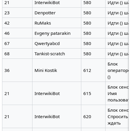
21
InterwikiBot
580
Идти () ш
23
Denpotter
580
Идти () ш
42
RuMaks
580
Идти () ш
46
Evgeny patarakin
580
Идти () ш
67
Qwertyabcd
580
Идти () ш
68
Tankist-scratch
580
Идти () ш
Блок
36
Mini Kostik
612
операторов
()
Блок сенс
21
InterwikiBot
615
Имя
пользоват
Блок сенс
21
InterwikiBot
620
Спросить (
ждать