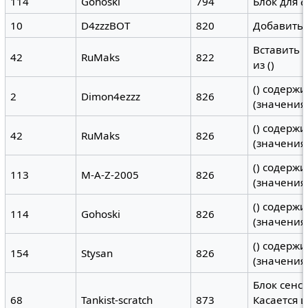
114
Gohoski
794
Блок для 
10
D4zzzBOT
820
Добавить ()
Вставить ()
42
RuMaks
822
из ()
() содержит
2
Dimon4ezzz
826
(значения
() содержит
42
RuMaks
826
(значения
() содержит
113
M-A-Z-2005
826
(значения
() содержит
114
Gohoski
826
(значения
() содержит
154
Stysan
826
(значения
Блок сенс
68
Tankist-scratch
873
Касается 