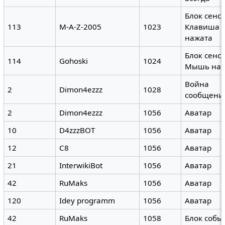
Блок сенс
113
M-A-Z-2005
1023
Клавиша (
нажата
Блок сенс
114
Gohoski
1024
Мышь наж
Война
2
Dimon4ezzz
1028
сообщени
2
Dimon4ezzz
1056
Аватар
10
D4zzzBOT
1056
Аватар
12
C8
1056
Аватар
21
InterwikiBot
1056
Аватар
42
RuMaks
1056
Аватар
120
Idey programm
1056
Аватар
42
RuMaks
1058
Блок собы