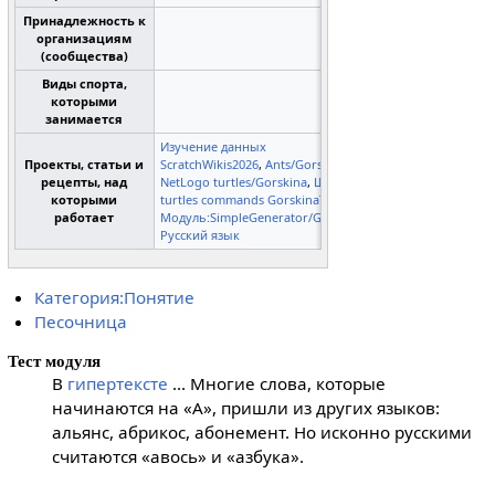
Принадлежность к
организациям
(сообщества)
Виды спорта,
которыми
занимается
Изучение данных
Проекты, статьи и
ScratchWikis2026
,
Ants/Gorskina
,
рецепты, над
NetLogo turtles/Gorskina
,
Шаблон
которыми
turtles commands GorskinaTV
,
работает
Модуль:SimpleGenerator/Gorskina
,
Русский язык
Категория:Понятие
Песочница
Тест модуля
В
гипертексте
... Многие слова, которые
начинаются на «А», пришли из других языков:
альянс, абрикос, абонемент. Но исконно русскими
считаются «авось» и «азбука».