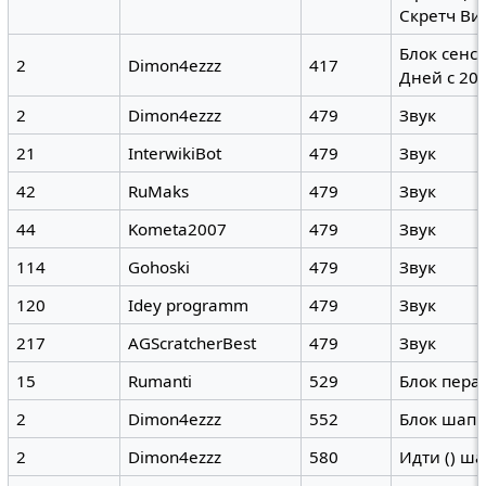
Скретч Ви
Блок сенс
2
Dimon4ezzz
417
Дней с 200
2
Dimon4ezzz
479
Звук
21
InterwikiBot
479
Звук
42
RuMaks
479
Звук
44
Kometa2007
479
Звук
114
Gohoski
479
Звук
120
Idey programm
479
Звук
217
AGScratcherBest
479
Звук
15
Rumanti
529
Блок пера
2
Dimon4ezzz
552
Блок шапк
2
Dimon4ezzz
580
Идти () ш