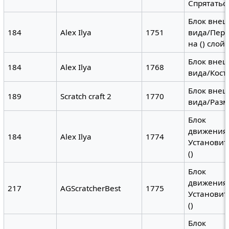
Спрятатьс
Блок вне
184
Alex Ilya
1751
вида/Пер
на () слой
Блок вне
184
Alex Ilya
1768
вида/Кост
Блок вне
189
Scratch craft 2
1770
вида/Разм
Блок
движения
184
Alex Ilya
1774
Установит
()
Блок
движения
217
AGScratcherBest
1775
Установит
()
Блок