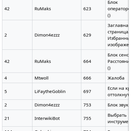
Блок
42
RuMaks
623
операторов
()
Заглавная
страница/
2
Dimon4ezzz
629
Избранны
изображе
Блок сенс
42
RuMaks
664
Расстояни
()
4
Mtwoll
666
Жалоба
Если на к
5
LiFaytheGoblin
697
оттолкнут
2
Dimon4ezzz
753
Блок звук
Выбрать
21
InterwikiBot
755
инструмент