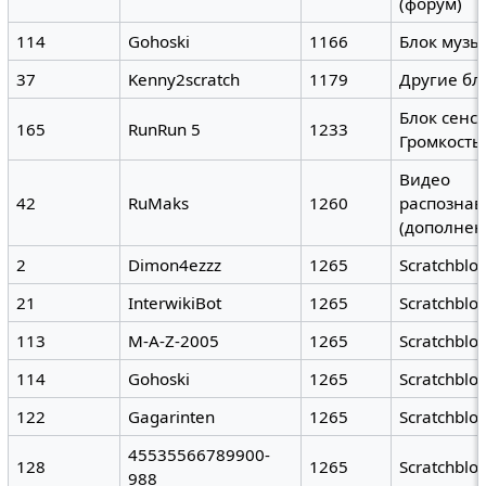
(форум)
114
Gohoski
1166
Блок музы
37
Kenny2scratch
1179
Другие бл
Блок сенс
165
RunRun 5
1233
Громкость
Видео
42
RuMaks
1260
распозна
(дополнен
2
Dimon4ezzz
1265
Scratchblo
21
InterwikiBot
1265
Scratchblo
113
M-A-Z-2005
1265
Scratchblo
114
Gohoski
1265
Scratchblo
122
Gagarinten
1265
Scratchblo
45535566789900-
128
1265
Scratchblo
988