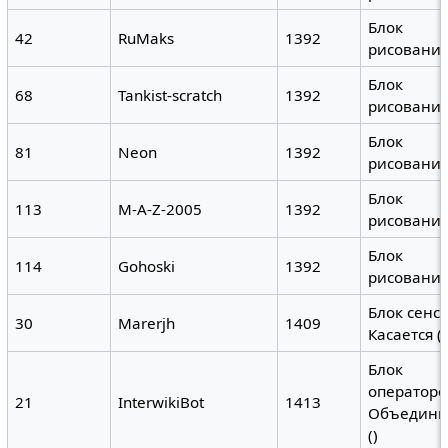
Блок
42
RuMaks
1392
рисовани
Блок
68
Tankist-scratch
1392
рисовани
Блок
81
Neon
1392
рисовани
Блок
113
M-A-Z-2005
1392
рисовани
Блок
114
Gohoski
1392
рисовани
Блок сенс
30
Marerjh
1409
Касается ()
Блок
операторо
21
InterwikiBot
1413
Объединит
()