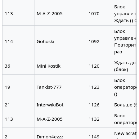
Блок
113
M-A-Z-2005
1070
управлени
Ждать () с
Блок
управлени
114
Gohoski
1092
Повторить 
раз
Ждать до (
36
Mini Kostik
1120
(блок)
Блок
19
Tankist-777
1123
операторо
()
21
InterwikiBot
1126
Больше (б
Блок
113
M-A-Z-2005
1132
операторо
New Scratc
2
Dimon4ezzz
1149