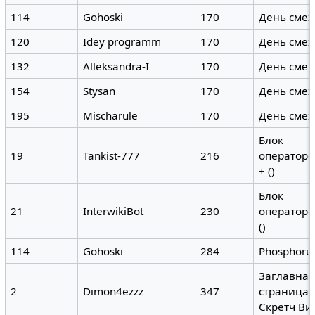
114
Gohoski
170
День смех
120
Idey programm
170
День смех
132
Alleksandra-I
170
День смех
154
Stysan
170
День смех
195
Mischarule
170
День смех
Блок
19
Tankist-777
216
операторо
+ ()
Блок
21
InterwikiBot
230
операторов
()
114
Gohoski
284
Phosphoru
Заглавная
2
Dimon4ezzz
347
страница/
Скретч Ви