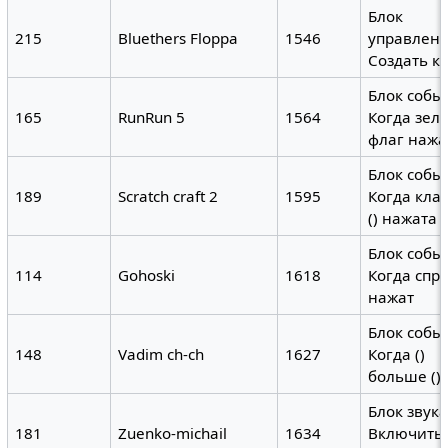
Блок
215
Bluethers Floppa
1546
управлени
Создать кл
Блок собы
165
RunRun 5
1564
Когда зел
флаг нажа
Блок собы
189
Scratch craft 2
1595
Когда кл
() нажата
Блок собы
114
Gohoski
1618
Когда спр
нажат
Блок собы
148
Vadim ch-ch
1627
Когда ()
больше ()
Блок звука
181
Zuenko-michail
1634
Включить 