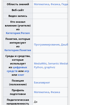
Область знаний
Математика
,
Физика
,
Педагогика
Веб-сайт
Видео запись
Кто оказал
влияние (учителя)
из
Категория:Person
Понятия, которые
интересуют
Программирование
,
Дашборд
из
Категория:Понятие
Среды и средства,
которые
использует
MediaWiki
,
Semantic MediaWiki
,
из
цифровых
Python
,
graphviz
средств
или
игр
или
книг
Позиция
Бакалавриат
(положение)
Профиль
Математика
,
Физика
подготовки
Педагогическая
Да
направленность