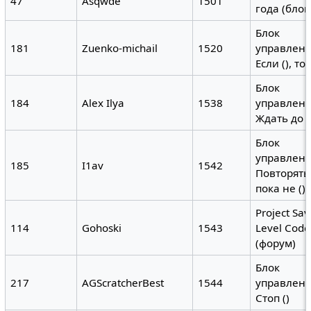
47
Asqwde
1501
года (блок
Блок
181
Zuenko-michail
1520
управлени
Если (), то
Блок
184
Alex Ilya
1538
управлени
Ждать до (
Блок
управлени
185
I1av
1542
Повторять
пока не ()
Project Sa
114
Gohoski
1543
Level Code
(форум)
Блок
217
AGScratcherBest
1544
управлени
Стоп ()