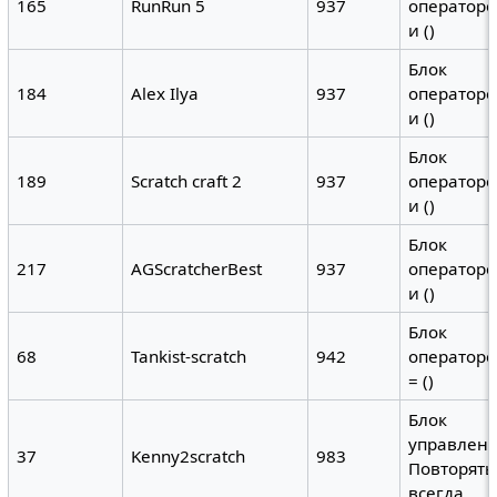
165
RunRun 5
937
операторо
и ()
Блок
184
Alex Ilya
937
операторо
и ()
Блок
189
Scratch craft 2
937
операторо
и ()
Блок
217
AGScratcherBest
937
операторо
и ()
Блок
68
Tankist-scratch
942
операторо
= ()
Блок
управлени
37
Kenny2scratch
983
Повторять
всегда