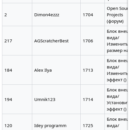
Open Sour
2
Dimon4ezzz
1704
Projects
(форум)
Блок вне
вида/
217
AGScratcherBest
1706
Изменить
размер на
Блок вне
вида/
184
Alex Ilya
1713
Изменить
эффект () н
Блок вне
вида/
194
Umnik123
1714
Установит
эффект () (
Блок вне
120
Idey programm
1725
вида/