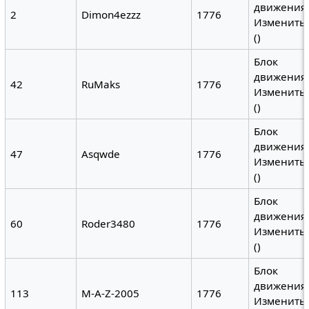
движения
2
Dimon4ezzz
1776
Изменить 
()
Блок
движения
42
RuMaks
1776
Изменить 
()
Блок
движения
47
Asqwde
1776
Изменить 
()
Блок
движения
60
Roder3480
1776
Изменить 
()
Блок
движения
113
M-A-Z-2005
1776
Изменить 