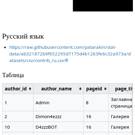
Русский язык
https://raw.githubusercontent.com/patarakin/stat-
data/ab321872b9f652295d7175d4b1263fe6c32a973a/d
atasets/csv/contrib_ru.csv
Таблица
author_id
author_name
pageid
page_tit
Заглавная
1
Admin
8
страница
2
Dimon4ezzz
16
Галерея
10
D4zzzBOT
16
Галерея