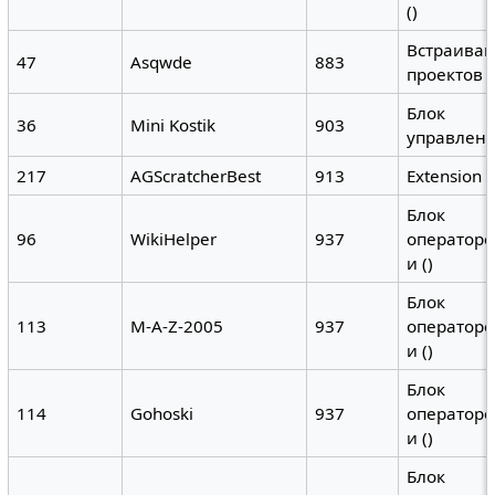
()
Встраива
47
Asqwde
883
проектов
Блок
36
Mini Kostik
903
управлен
217
AGScratcherBest
913
Extension
Блок
96
WikiHelper
937
операторо
и ()
Блок
113
M-A-Z-2005
937
операторо
и ()
Блок
114
Gohoski
937
операторо
и ()
Блок