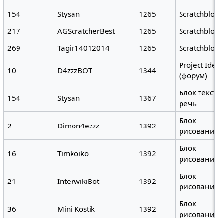
154
Stysan
1265
Scratchblo
217
AGScratcherBest
1265
Scratchblo
269
Tagir14012014
1265
Scratchblo
Project Ide
10
D4zzzBOT
1344
(форум)
Блок текст
154
Stysan
1367
речь
Блок
2
Dimon4ezzz
1392
рисовани
Блок
16
Timkoiko
1392
рисовани
Блок
21
InterwikiBot
1392
рисовани
Блок
36
Mini Kostik
1392
рисовани