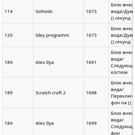
Блок вне
114
Gohoski
1673
вида/Дума
() секунд
Блок вне
120
Idey programm
1673
вида/Дума
() секунд
Блок вне
вида/
184
Alex Ilya
1691
Следующ
костюм
Блок вне
вида/
189
Scratch craft 2
1698
Переключ
фон на ()
Блок вне
вида/
184
Alex Ilya
1699
Следующ
фон