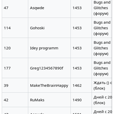
Bugs and
47
Asqwde
1453
Glitches
(форум)
Bugs and
114
Gohoski
1453
Glitches
(форум)
Bugs and
120
Idey programm
1453
Glitches
(форум)
Bugs and
177
Greg1234567890f
1453
Glitches
(форум)
Ждать () с
39
MakeTheBrainHappy
1462
(блок)
Дней с 200
42
RuMaks
1490
(блок)
Дней с 20