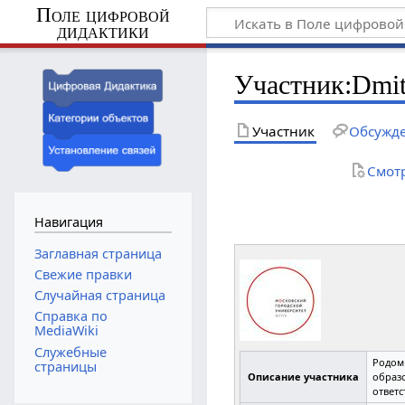
Поле цифровой
дидактики
Участник
:
Dmi
Участник
Обсужд
Смот
Навигация
Заглавная страница
Свежие правки
Случайная страница
Справка по
MediaWiki
Служебные
Родом
страницы
Описание участника
образо
ответ