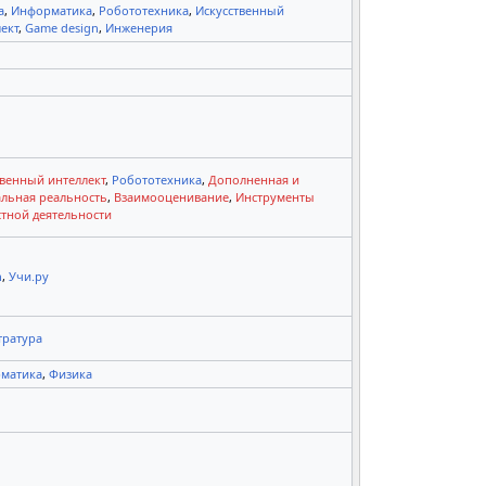
а
,
Информатика
,
Робототехника
,
Искусственный
ект
,
Game design
,
Инженерия
твенный интеллект
,
Робототехника
,
Дополненная и
альная реальность
,
Взаимооценивание
,
Инструменты
стной деятельности
n
,
Учи.ру
тратура
матика
,
Физика