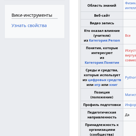
Физик
Область знаний
интелл
Вики-инструменты
Веб-сайт
Видео запись
Узнать свойства
Кто оказал влияние
(учителя)
Все
из
Категория:Person
Понятия, которые
Искус
интересуют
вирту
из
совме
Категория:Понятие
Среды и средства,
которые использует
Pytho
из
цифровых средств
или
игр
или
книг
Позиция
Магис
(положение)
Профиль подготовки
Инфор
Педагогическая
Да
направленность
Принадлежность к
организациям
(сообщества)