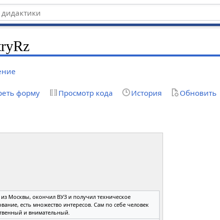
tryRz
ение
реть форму
Просмотр кода
История
Обновить
 из Москвы, окончил ВУЗ и получил техническое
вание, есть множество интересов. Сам по себе человек
ственный и внимательный.