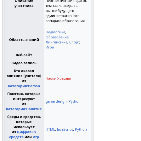
Описание
перспективный педагог,
участника
темная лошадка на
рынке будущего
административного
аппарата образования
Педагогика
,
Образование
,
Область знаний
Лингвистика
,
Спорт
,
Игра
Веб-сайт
Видео запись
Кто оказал
влияние (учителя)
Наоки Урасава
из
Категория:Person
Понятия, которые
интересуют
game design
,
Python
из
Категория:Понятие
Среды и средства,
которые
использует
HTML
,
JavaScript
,
Python
из
цифровых
средств
или
игр