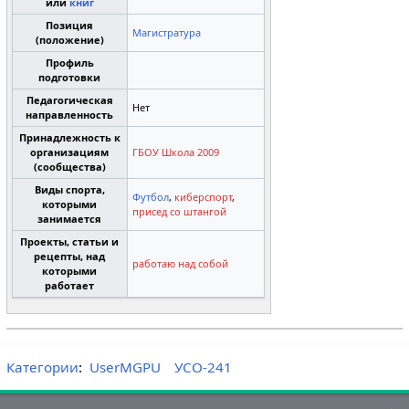
или
книг
Позиция
Магистратура
(положение)
Профиль
подготовки
Педагогическая
Нет
направленность
Принадлежность к
организациям
ГБОУ Школа 2009
(сообщества)
Виды спорта,
Футбол
,
киберспорт
,
которыми
присед со штангой
занимается
Проекты, статьи и
рецепты, над
работаю над собой
которыми
работает
Категории
:
UserMGPU
УСО-241