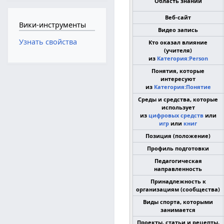
Область знаний
Веб-сайт
Вики-инструменты
Видео запись
Узнать свойства
Кто оказал влияние
(учителя)
из
Категория:Person
Понятия, которые
интересуют
из
Категория:Понятие
Среды и средства, которые
использует
из
цифровых средств
или
игр
или
книг
Позиция (положение)
Профиль подготовки
Педагогическая
направленность
Принадлежность к
организациям (сообщества)
Виды спорта, которыми
занимается
Проекты, статьи и рецепты,