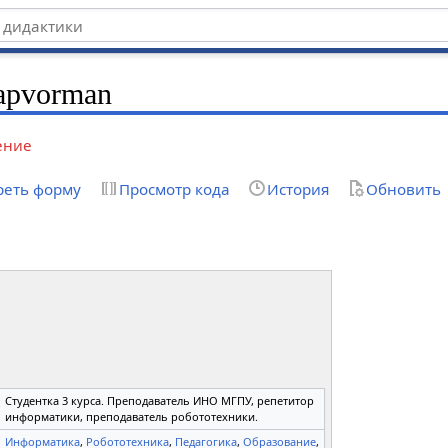
apvorman
ение
реть форму
Просмотр кода
История
Обновить
Студентка 3 курса. Преподаватель ИНО МГПУ, репетитор
информатики, преподаватель робототехники.
Информатика
,
Робототехника
,
Педагогика
,
Образование
,