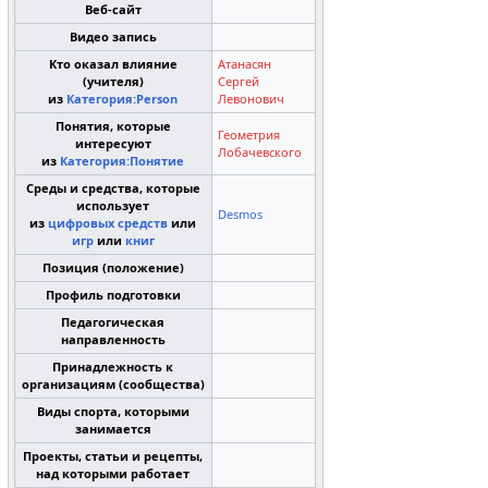
Веб-сайт
Видео запись
Кто оказал влияние
Атанасян
(учителя)
Сергей
из
Категория:Person
Левонович
Понятия, которые
Геометрия
интересуют
Лобачевского
из
Категория:Понятие
Среды и средства, которые
использует
Desmos
из
цифровых средств
или
игр
или
книг
Позиция (положение)
Профиль подготовки
Педагогическая
направленность
Принадлежность к
организациям (сообщества)
Виды спорта, которыми
занимается
Проекты, статьи и рецепты,
над которыми работает