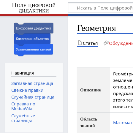
Поле цифровой
дидактики
Геометрия
Статья
Обсужден
Навигация
Геоме́тр
землеме
Заглавная страница
отношени
Свежие правки
Описание
предска
Случайная страница
этого те
Справка по
известны
MediaWiki
Служебные
Область
страницы
Математ
знаний