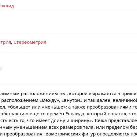
Евклид
трия
,
Стереометрия
a
заимным расположением тел, которое выражается в прико
, расположением «между», «внутри» и так далее; величиной 
тел, «больше» или «меньше»; а также преобразованиями т
 абстракцию ещё со времён Евклида, который полагал, что
ть есть то, что имеет длину и ширину». Точка представля
нным уменьшением всех размеров тела, или пределом бе
и преобразования геометрических фигур определяются п