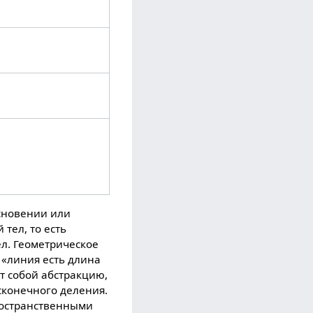
сновении или
тел, то есть
ел. Геометрическое
 «линия есть длина
ет собой абстракцию,
сконечного деления.
ространственными