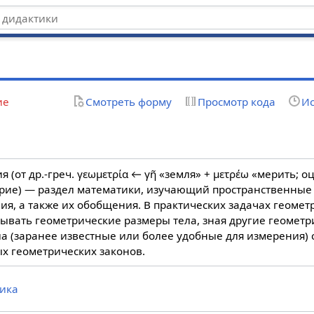
ие
Смотреть форму
Просмотр кода
Ис
ия (от др.-греч. γεωμετρία ← γῆ «земля» + μετρέω «мерить; о
рие) — раздел математики, изучающий пространственные 
я, а также их обобщения. В практических задачах геомет
зывать геометрические размеры тела, зная другие геомет
ла (заранее известные или более удобные для измерения)
х геометрических законов.
ика