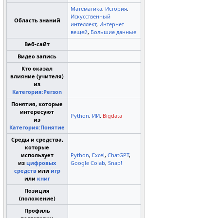
Математика
,
История
,
Искусственный
Область знаний
интеллект
,
Интернет
вещей
,
Большие данные
Веб-сайт
Видео запись
Кто оказал
влияние (учителя)
из
Категория:Person
Понятия, которые
интересуют
Python
,
ИИ
,
Bigdata
из
Категория:Понятие
Среды и средства,
которые
использует
Python
,
Excel
,
ChatGPT
,
из
цифровых
Google Colab
,
Snap!
средств
или
игр
или
книг
Позиция
(положение)
Профиль