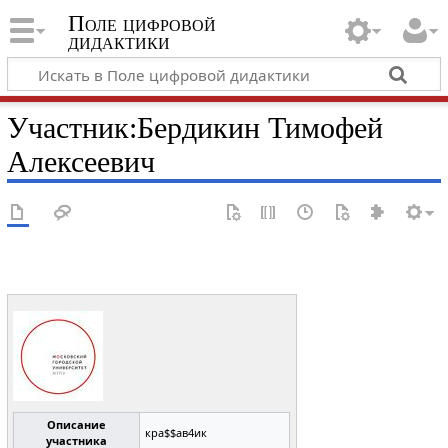
Поле цифровой
дидактики
Участник
:
Бердикин Тимофей
Алексеевич
Описание
кра$$ав4ик
участника