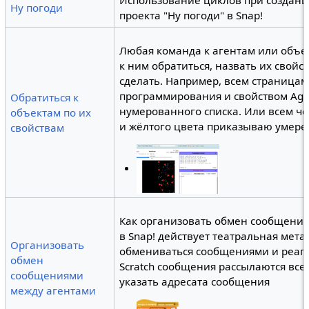
Использование циклов при создани
Ну погоди
проекта "Ну погоди" в Snap!
Любая команда к агентам или объек
к ним обратиться, назвать их свойс
сделать. Например, всем страницам
программирования и свойством Ages
Обратиться к
нумерованного списка. Или всем чер
объектам по их
и жёлтого цвета приказываю умере
свойствам
Как организовать обмен сообщениям
в Snap! действует театральная мета
Организовать
обмениваться сообщениями и реаги
обмен
Scratch сообщения рассылаются всем
сообщениями
указать адресата сообщения
между агентами