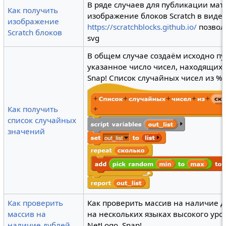
В ряде случаев для публикации ма
Как получить
изображение блоков Scratch в вид
изображение
https://scratchblocks.github.io/
позвол
Scratch блоков
svg
В общем случае создаём исходно пу
указанное число чисел, находящихс
Snap! Список случайных чисел из %
Как получить
список случайных
значений
Как проверить
Как проверить массив на наличие 
массив на
на нескольких языках высокого уровня
наличие дублей
NetLogo, Snap!