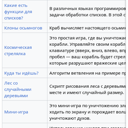
Какие есть
В различных языках программирова
функции для
задачи обработки списков. В этой с
списков?
Клоны осьмногов
Краб вычисляет настоящего осьмин
Это простая игра, где вы уничтожа
корабли. Управляйте своим корабл
Космическая
клавиатуре (вверх, вниз, влево, вп
стрелялка
пробел — ваш корабль будет стрел
которые разрушают вражеские цели
Куда ты идёшь?
Алгоритм ветвления на примере про
Лес со
Скрипт рисования леса с деревьями
случайными
месте и имеют случайный размер.
деревьями
Это мини-игра по уничтожению злы
Мини-игра
ходить по экрану и порождает вол
уничтожают духов.