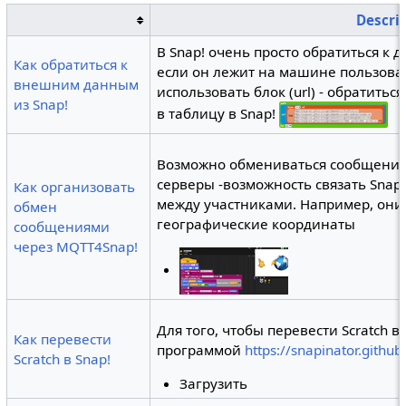
Descri
В Snap! очень просто обратиться к д
Как обратиться к
если он лежит на машине пользова
внешним данным
использовать блок (url) - обратитьс
из Snap!
в таблицу в Snap!
Возможно обмениваться сообщения
серверы -возможность связать Snap
Как организовать
между участниками. Например, они 
обмен
географические координаты
сообщениями
через MQTT4Snap!
Для того, чтобы перевести Scratch в
Как перевести
программой
https://snapinator.github
Scratch в Snap!
Загрузить