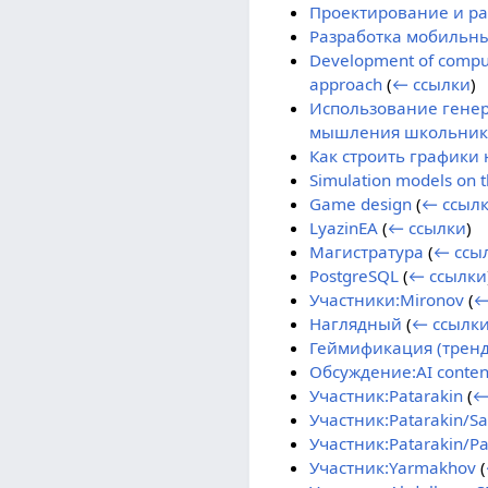
Проектирование и раз
Разработка мобильны
Development of computa
approach
(
← ссылки
)
Использование генер
мышления школьник
Как строить графики 
Simulation models on th
Game design
(
← ссыл
LyazinEA
(
← ссылки
)
Магистратура
(
← ссы
PostgreSQL
(
← ссылки
Участники:Mironov
(
←
Наглядный
(
← ссылк
Геймификация (тренд
Обсуждение:AI conten
Участник:Patarakin
(
←
Участник:Patarakin/S
Участник:Patarakin/P
Участник:Yarmakhov
(