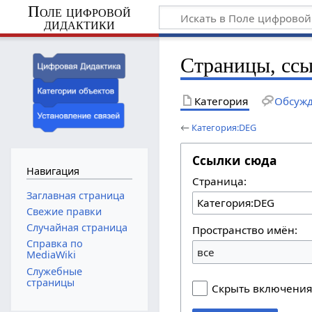
Поле цифровой
дидактики
Страницы, сс
Категория
Обсуж
←
Категория:DEG
Ссылки сюда
Навигация
Страница:
Заглавная страница
Свежие правки
Случайная страница
Пространство имён:
Справка по
все
MediaWiki
Служебные
страницы
Скрыть включени