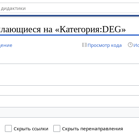
ылающиеся на «Категория:DEG»
дение
Просмотр кода
Ис
я
Скрыть ссылки
Скрыть перенаправления