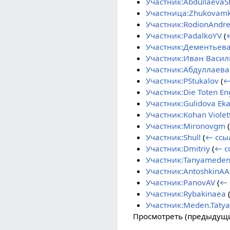
Участник:AbdullaevaS
Участница:Zhukovam
Участник:RodionAndre
Участник:PadalkoYV
(
Участник:Дементьев
Участник:Иван Васил
Участник:Абдуллаев
Участник:PStukalov
(
←
Участник:Die Toten En
Участник:Gulidova Eka
Участник:Kohan Violet
Участник:Mironovgm
(
Участник:Shull
(
← ссы
Участник:Dmitriy
(
← с
Участник:Tanyamede
Участник:AntoshkinAA
Участник:PanovAV
(
← 
Участник:Rybakinaea
Участник:Meden.Taty
Просмотреть (
предыдущ