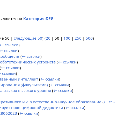
сылаются на
Категория:DEG
:
ие 50
|
следующие 50
) (
20
|
50
|
100
|
250
|
500
)
← ссылки
)
← ссылки
)
сообществ
(
← ссылки
)
бототехнических устройств
(
← ссылки
)
(
← ссылки
)
 ссылки
)
твенный интеллект
(
← ссылки
)
ирования (факультатив)
(
← ссылки
)
 языках высокого уровня
(
← ссылки
)
еративного ИИ в естественно-научное образование
(
← ссы
ирует поле цифровой дидактики
(
← ссылки
)
 28062023
(
← ссылки
)