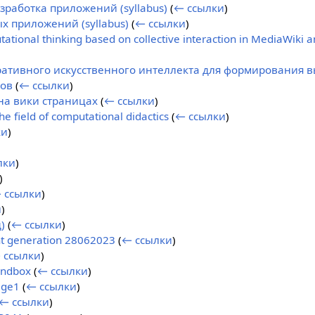
работка приложений (syllabus)
(
← ссылки
)
х приложений (syllabus)
(
← ссылки
)
tional thinking based on collective interaction in MediaWiki a
ативного искусственного интеллекта для формирования 
ов
(
← ссылки
)
на вики страницах
(
← ссылки
)
e field of computational didactics
(
← ссылки
)
ки
)
лки
)
)
 ссылки
)
и
)
)
(
← ссылки
)
t generation 28062023
(
← ссылки
)
 ссылки
)
andbox
(
← ссылки
)
age1
(
← ссылки
)
← ссылки
)