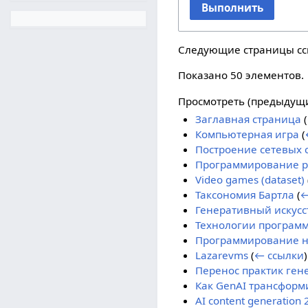
Выполнить
Следующие страницы с
Показано 50 элементов.
Просмотреть (
предыдущ
Заглавная страница
(
Компьютерная игра
(
Построение сетевых 
Программирование ро
Video games (dataset)
Таксономия Бартла
(
←
Генеративный искусс
Технологии программ
Программирование на
Lazarevms
(
← ссылки
)
Перенос практик ген
Как GenAI трансформ
AI content generation