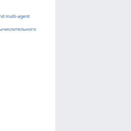
nd multi-agent
вычислительного