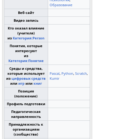
Образование
Веб-сайт
Видео запись
Кто оказал влияние
(учителя)
из
Категория:Person
Понятия, которые
интересуют
из
Категория:Понятие
Среды и средства,
которые использует
Pascal
,
Python
,
Scratch
,
из
цифровых средств
Kumir
или
игр
или
книг
Позиция
(положение)
Профиль подготовки
Педагогическая
направленность
Принадлежность к
организациям
(сообщества)