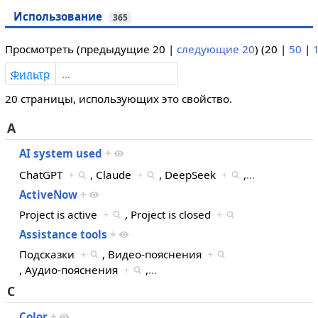
Использование
365
Просмотреть (
предыдущие 20
|
следующие 20
) (
20
|
50
|
Фильтр
20 страницы, использующих это свойство.
A
AI system used
+
ChatGPT
+
, Claude
+
, DeepSeek
+
,
…
ActiveNow
+
Project is active
+
, Project is closed
+
Assistance tools
+
Подсказки
+
, Видео-пояснения
+
, Аудио-пояснения
+
,
…
C
Color
+