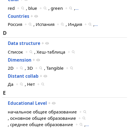
red
+
, blue
+
, green
+
,
…
Countries
+
Россия
+
, Испания
+
, Индия
+
,
…
D
Data structure
+
Список
+
, Хеш-таблица
+
Dimension
+
2D
+
, 3D
+
, Tangible
+
Distant collab
+
Да
+
, Нет
+
E
Educational Level
+
начальное общее образование
+
, основное общее образование
+
, среднее общее образование
+
,
…