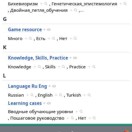
Бихевиоризм
+
, Генетическая_эпистемология
+
, Двойная_петля_обучения
+
,
…
G
Game resource
+
Много
+
, Есть
+
, Нет
+
K
Knowledge, Skills, Practice
+
Knowledge
+
, Skills
+
, Practice
+
L
Language Ru Eng
+
Russian
+
, English
+
, Turkish
+
Learning cases
+
Вводные обучающие уровни
+
, Пошаговое руководство
+
, Нет
+