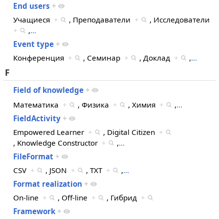
End users
+
Учащиеся
+
, Преподаватели
+
, Исследователи
+
,
…
Event type
+
Конференция
+
, Семинар
+
, Доклад
+
,
…
F
Field of knowledge
+
Математика
+
, Физика
+
, Химия
+
,
…
FieldActivity
+
Empowered Learner
+
, Digital Citizen
+
, Knowledge Constructor
+
,
…
FileFormat
+
CSV
+
, JSON
+
, TXT
+
,
…
Format realization
+
On-line
+
, Off-line
+
, Гибрид
+
Framework
+