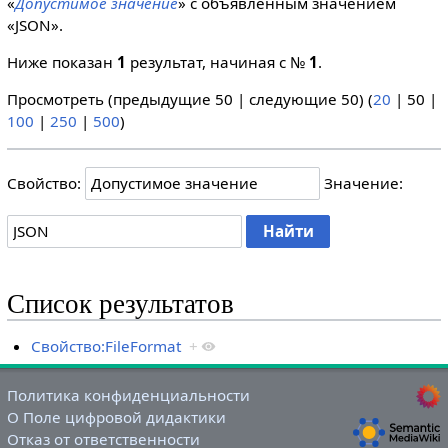
«
Допустимое значение
» с объявленным значением
«JSON».
Ниже показан
1
результат, начиная с №
1
.
Просмотреть (
предыдущие 50
|
следующие 50
) (
20
|
50
|
100
|
250
|
500
)
Свойство:
Значение:
Список результатов
Свойство:FileFormat
+
Политика конфиденциальности
О Поле цифровой дидактики
Отказ от ответственности