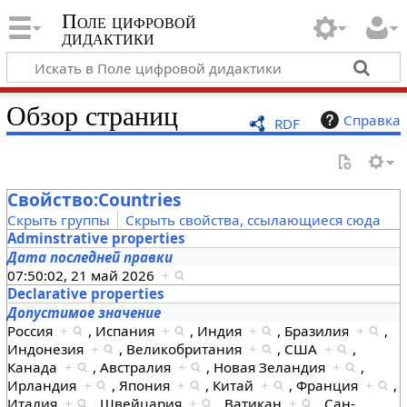
Поле цифровой
дидактики
Обзор страниц
Справка
RDF
Свойство:Countries
Скрыть группы
Скрыть свойства, ссылающиеся сюда
Adminstrative properties
Дата последней правки
07:50:02, 21 май 2026
+
Declarative properties
Допустимое значение
Россия
+
,
Испания
+
,
Индия
+
,
Бразилия
+
,
Индонезия
+
,
Великобритания
+
,
США
+
,
Канада
+
,
Австралия
+
,
Новая Зеландия
+
,
Ирландия
+
,
Япония
+
,
Китай
+
,
Франция
+
,
Италия
+
,
Швейцария
+
,
Ватикан
+
,
Сан-