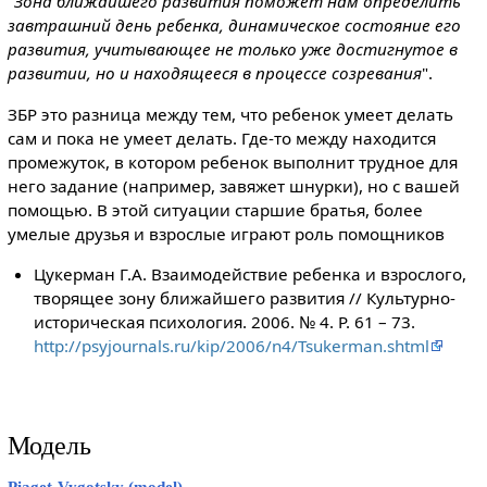
"
Зона ближайшего развития поможет нам определить
завтрашний день ребенка, динамическое состояние его
развития, учитывающее не только уже достигнутое в
развитии, но и находящееся в процессе созревания
".
ЗБР это разница между тем, что ребенок умеет делать
сам и пока не умеет делать. Где-то между находится
промежуток, в котором ребенок выполнит трудное для
него задание (например, завяжет шнурки), но с вашей
помощью. В этой ситуации старшие братья, более
умелые друзья и взрослые играют роль помощников
Цукерман Г.А. Взаимодействие ребенка и взрослого,
творящее зону ближайшего развития // Культурно-
историческая психология. 2006. № 4. P. 61 – 73.
http://psyjournals.ru/kip/2006/n4/Tsukerman.shtml
Модель
Piaget-Vygotsky (model)