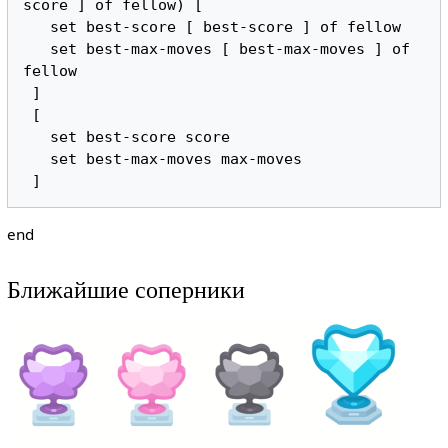
score ] of fellow) [

   set best-score [ best-score ] of fellow

   set best-max-moves [ best-max-moves ] of 
fellow

 ]

 [

   set best-score score

   set best-max-moves max-moves

end
Ближайшие соперники