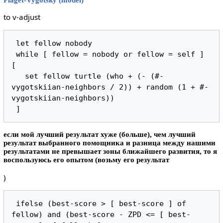
to v-adjust
 let fellow nobody

 while [ fellow = nobody or fellow = self ] 
[

   set fellow turtle (who + (- (#-
vygotskiian-neighbors / 2)) + random (1 + #-
vygotskiian-neighbors))

если мой лучший результат хуже (больше), чем лучший
результат выбранного помощника и разница между нашими
результатами не превышает зоны ближайшего развития, то я
воспользуюсь его опытом (возьму его результат
)
 ifelse (best-score > [ best-score ] of 
fellow) and (best-score - ZPD <= [ best-