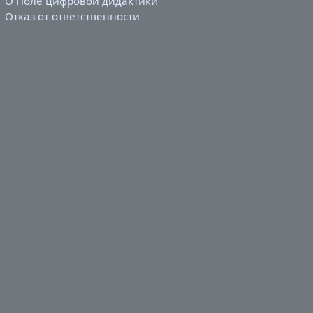
О Поле цифровой дидактики
Отказ от ответственности