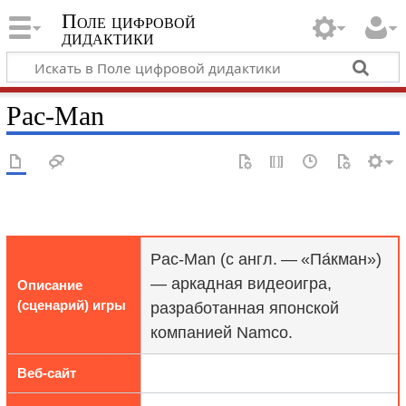
Поле цифровой
дидактики
Pac-Man
Pac-Man (с англ. — «Па́кман»)
— аркадная видеоигра,
Описание
(сценарий) игры
разработанная японской
компанией Namco.
Веб-сайт