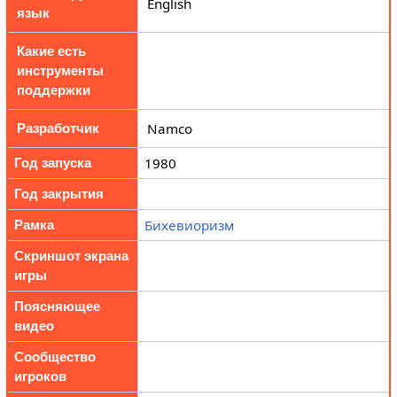
English
язык
Какие есть
инструменты
поддержки
Namco
Разработчик
1980
Год запуска
Год закрытия
Бихевиоризм
Рамка
Скриншот экрана
игры
Поясняющее
видео
Сообщество
игроков