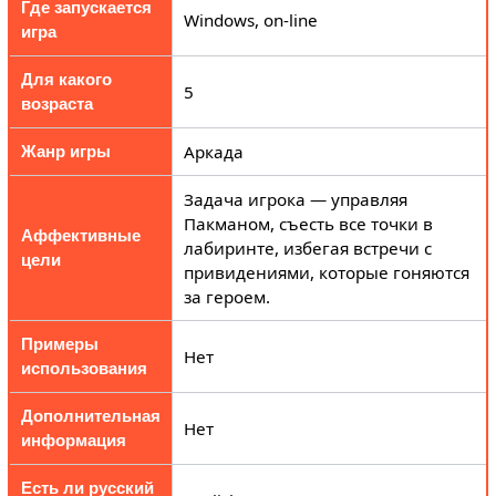
Где запускается
Windows, on-line
игра
Для какого
5
возраста
Аркада
Жанр игры
Задача игрока — управляя
Пакманом, съесть все точки в
Аффективные
лабиринте, избегая встречи с
цели
привидениями, которые гоняются
за героем.
Примеры
Нет
использования
Дополнительная
Нет
информация
Есть ли русский