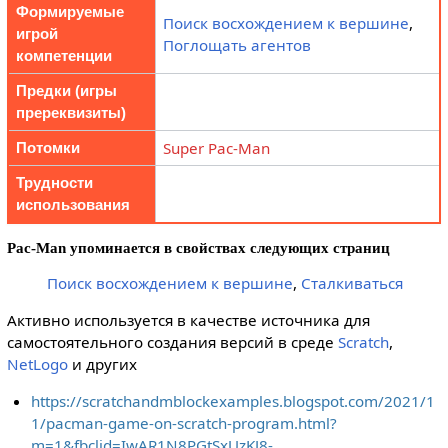
Формируемые
Поиск восхождением к вершине
,
игрой
Поглощать агентов
компетенции
Предки (игры
пререквизиты)
Super Pac-Man
Потомки
Трудности
использования
Pac-Man упоминается в свойствах следующих страниц
Поиск восхождением к вершине
,
Сталкиваться
Активно используется в качестве источника для
самостоятельного создания версий в среде
Scratch
,
NetLogo
и других
https://scratchandmblockexamples.blogspot.com/2021/1
1/pacman-game-on-scratch-program.html?
m=1&fbclid=IwAR1N8PGtSxUzKJ8-