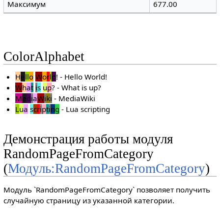
Максимум
677.00
ColorAlphabet
H
e
l
l
o
W
o
r
l
d
!
- Hello World!
W
h
a
t
i
s
u
p
?
- What is up?
M
e
d
i
a
W
i
k
i
- MediaWiki
L
u
a
s
c
r
i
p
t
i
n
g
- Lua scripting
Демонстрация работы модуля
RandomPageFromCategory
(
Модуль:RandomPageFromCategory
)
Модуль `RandomPageFromCategory` позволяет получить
случайную страницу из указанной категории.