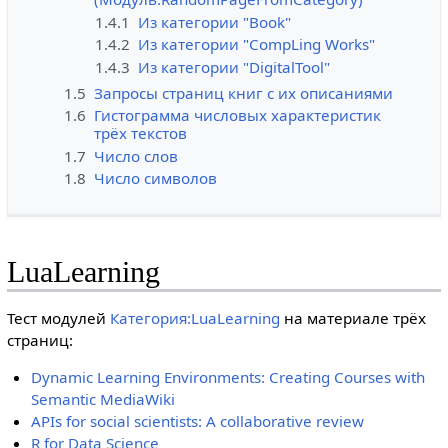
1.4.1
Из категории "Book"
1.4.2
Из категории "CompLing Works"
1.4.3
Из категории "DigitalTool"
1.5
Запросы страниц книг с их описаниями
1.6
Гистограмма числовых характеристик
трёх текстов
1.7
Число слов
1.8
Число символов
LuaLearning
Тест модулей
Категория:LuaLearning
на материале трёх
страниц:
Dynamic Learning Environments: Creating Courses with
Semantic MediaWiki
APIs for social scientists: A collaborative review
R for Data Science