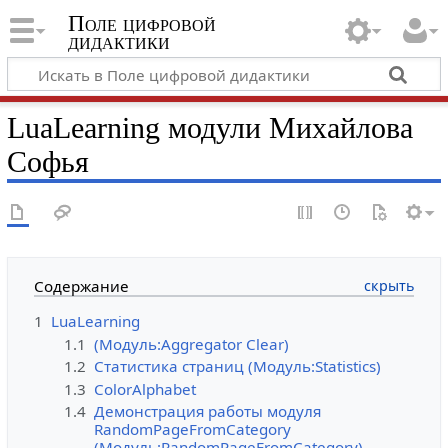
Поле цифровой
дидактики
LuaLearning модули Михайлова
Софья
Содержание
1
LuaLearning
1.1
(Модуль:Aggregator Clear)
1.2
Статистика страниц (Модуль:Statistics)
1.3
ColorAlphabet
1.4
Демонстрация работы модуля
RandomPageFromCategory
(Модуль:RandomPageFromCategory)