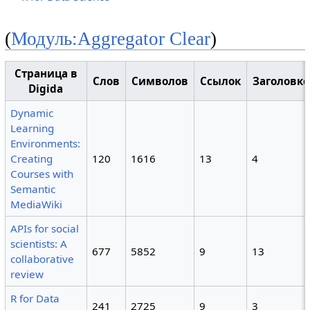
(
Модуль:Aggregator Clear
)
Страница в
Слов
Символов
Ссылок
Заголовко
Digida
Dynamic
Learning
Environments:
Creating
120
1616
13
4
Courses with
Semantic
MediaWiki
APIs for social
scientists: A
677
5852
9
13
collaborative
review
R for Data
241
2725
9
3