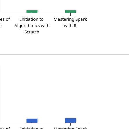
es of
Initiation to
Mastering Spark
e
Algorithmics with
with R
Scratch
es of
Initiation to
Mastering Spark