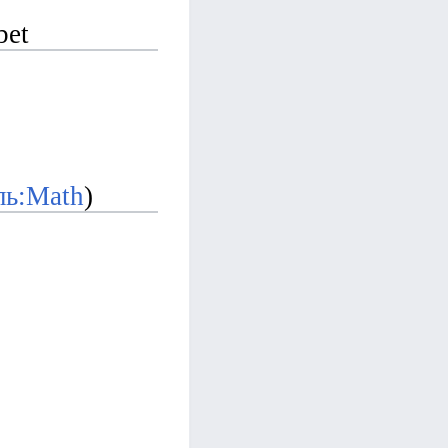
bet
ль:Math
)