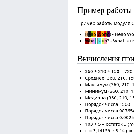
Пример работы 
Пример работы модуля Co
H
e
l
l
o
W
o
r
l
d
!
- Hello Wo
W
h
a
t
i
s
u
p
?
- What is u
Вычисления при
360 + 210 + 150 = 720
Среднее (360, 210, 15
Максимум (360, 210, 1
Минимум (360, 210, 1
Медиана (360, 210, 15
Порядок числа 1500 = 
Порядок числа 987654
Порядок числа 0.0025 
103 ÷ 5 = остаток 3 (m
π = 3,14159 ≈ 3.14 (о