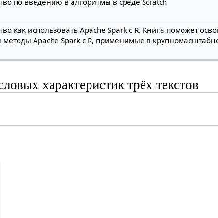
тво по введению в алгоритмы в среде Scratch
тво как использовать Apache Spark с R. Книга поможет осв
 методы Apache Spark с R, применимые в крупномасштабн
словых характеристик трёх текстов