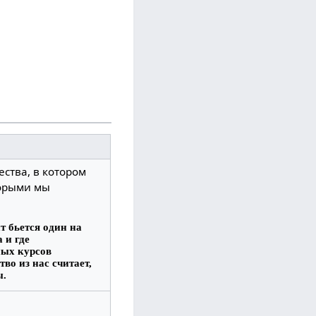
ства, в котором
торыми мы
т бьется один на
 и где
ных курсов
во из нас считает,
ы.