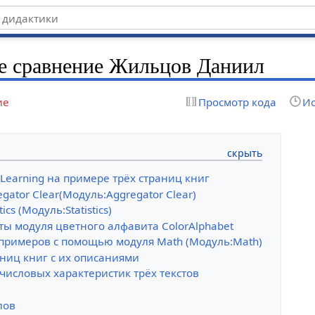
е сравнение Жильцов Даниил
ие
Просмотр кода
Ис
Learning на примере трёх страниц книг
gator Clear(Модуль:Aggregator Clear)
ics (Модуль:Statistics)
ы модуля цветного алфавита ColorAlphabet
примеров с помощью модуля Math (Модуль:Math)
ниц книг с их описаниями
числовых характеристик трёх текстов
лов