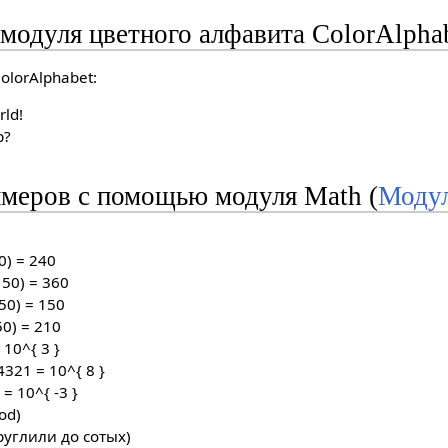
модуля цветного алфавита ColorAlpha
lorAlphabet:
rld!
p?
меров с помощью модуля Math (
Моду
0) = 240
50) = 360
50) = 150
0) = 210
10^{ 3 }
321 = 10^{ 8 }
= 10^{ -3 }
od)
круглили до сотых)