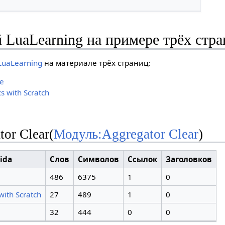
 LuaLearning на примере трёх стра
LuaLearning
на материале трёх страниц:
ce
cs with Scratch
or Clear(
Модуль:Aggregator Clear
)
ida
Слов
Символов
Ссылок
Заголовков
486
6375
1
0
 with Scratch
27
489
1
0
32
444
0
0