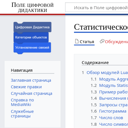
Поле цифровой
дидактики
Статистическо
Статья
Обсужден
Содержание
Навигация
1
Обзор модулей Lua
1.1
Модуль Aggre
Заглавная страница
1.2
Модуль Statist
Свежие правки
1.3
Пример работ
Случайная страница
1.4
Вычисления 
Справка по
1.5
Запросы стра
MediaWiki
1.6
Гистограмма 
Служебные
страницы
1.7
Число слов
1.8
Число симво