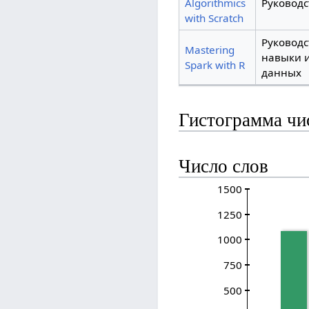
Algorithmics
Руководс
with Scratch
Руководс
Mastering
навыки и
Spark with R
данных
Гистограмма чи
Число слов
1500
1250
1000
750
500