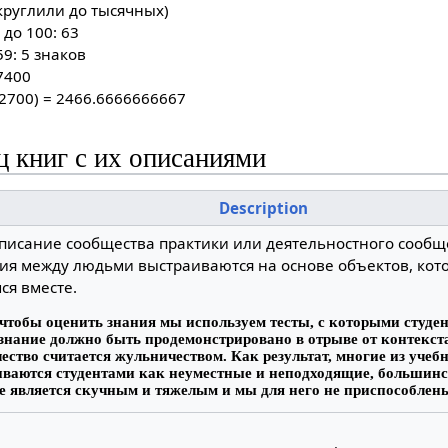
округлили до тысячных)
 до 100: 63
9: 5 знаков
7400
 2700) = 2466.6666666667
ц книг с их описаниями
Description
описание сообщества практики или деятельностного сообще
ия между людьми выстраиваются на основе объектов, ко
ся вместе.
 чтобы оценить знания мы используем тесты, с которыми студен
 знание должно быть продемонстрировано в отрыве от контекста
ество считается жульничеством. Как результат, многие из учеб
ваются студентами как неуместные и неподходящие, большинст
е является скучным и тяжелым и мы для него не приспособлен