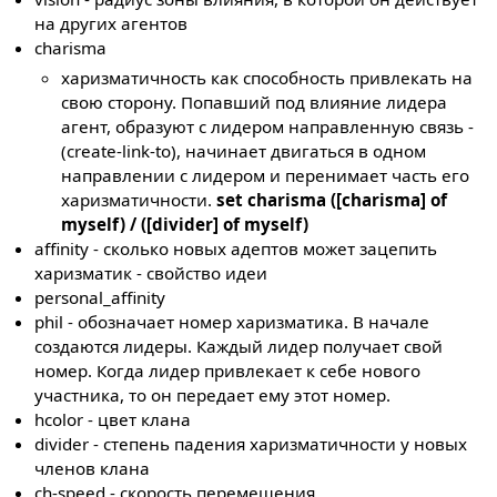
на других агентов
charisma
харизматичность как способность привлекать на
свою сторону. Попавший под влияние лидера
агент, образуют с лидером направленную связь -
(create-link-to), начинает двигаться в одном
направлении с лидером и перенимает часть его
харизматичности.
set charisma ([charisma] of
myself) / ([divider] of myself)
affinity - сколько новых адептов может зацепить
харизматик - свойство идеи
personal_affinity
phil - обозначает номер харизматика. В начале
создаются лидеры. Каждый лидер получает свой
номер. Когда лидер привлекает к себе нового
участника, то он передает ему этот номер.
hcolor - цвет клана
divider - степень падения харизматичности у новых
членов клана
ch-speed - скорость перемещения