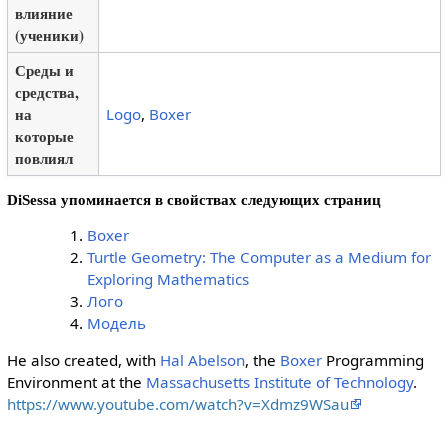
влияние
(ученики)
Среды и
средства,
на
Logo
,
Boxer
которые
повлиял
DiSessa упоминается в свойствах следующих страниц
Boxer
Turtle Geometry: The Computer as a Medium for
Exploring Mathematics
Лого
Модель
He also created, with
Hal Abelson
, the
Boxer
Programming
Environment at the
Massachusetts Institute of Technology
.
https://www.youtube.com/watch?v=Xdmz9WSau