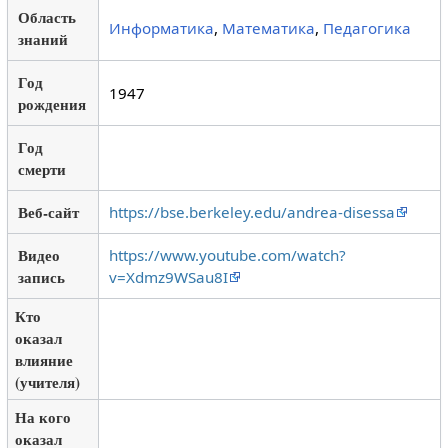
Область
Информатика
,
Математика
,
Педагогика
знаний
Год
1947
рождения
Год
смерти
Веб-сайт
https://bse.berkeley.edu/andrea-disessa
Видео
https://www.youtube.com/watch?
запись
v=Xdmz9WSau8I
Кто
оказал
влияние
(учителя)
На кого
оказал