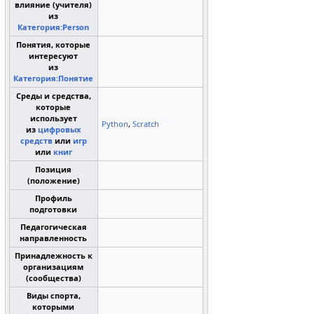
влияние (учителя)
из
Категория:Person
Понятия, которые
интересуют
из
Категория:Понятие
Среды и средства,
которые
использует
Python
,
Scratch
из
цифровых
средств
или
игр
или
книг
Позиция
(положение)
Профиль
подготовки
Педагогическая
направленность
Принадлежность к
организациям
(сообщества)
Виды спорта,
которыми