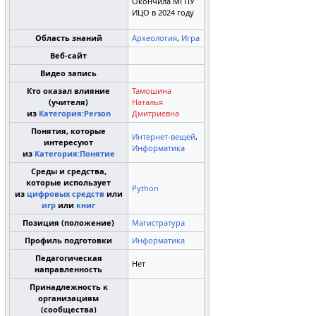
Окончила МГПУ
ИЦО в 2024 году
Область знаний
Археология
,
Игра
Веб-сайт
Видео запись
Кто оказал влияние
Тамошина
(учителя)
Наталья
из
Категория:Person
Дмитриевна
Понятия, которые
Интернет-вещей
,
интересуют
Информатика
из
Категория:Понятие
Среды и средства,
которые использует
Python
из
цифровых средств
или
игр
или
книг
Позиция (положение)
Магистратура
Профиль подготовки
Информатика
Педагогическая
Нет
направленность
Принадлежность к
организациям
(сообщества)