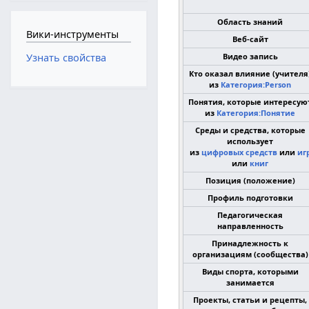
Область знаний
Вики-инструменты
Веб-сайт
Видео запись
Узнать свойства
Кто оказал влияние (учителя
из
Категория:Person
Понятия, которые интересую
из
Категория:Понятие
Среды и средства, которые
использует
из
цифровых средств
или
иг
или
книг
Позиция (положение)
Профиль подготовки
Педагогическая
направленность
Принадлежность к
организациям (сообщества)
Виды спорта, которыми
занимается
Проекты, статьи и рецепты,