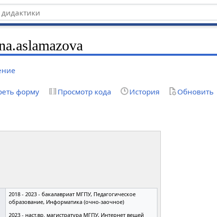
na.aslamazova
ение
реть форму
Просмотр кода
История
Обновить
2018 - 2023 - бакалавриат МГПУ, Педагогическое
образование, Информатика (очно-заочное)
2023 - наст.вр. магистратура МГПУ, Интернет вещей