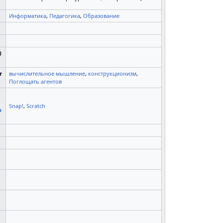
Информатика
,
Педагогика
,
Образование
)
т
вычислительное мышление
,
конструкционизм
,
Поглощать агентов
Snap!
,
Scratch
р