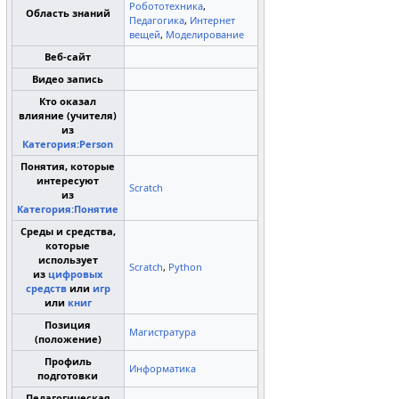
Робототехника
,
Область знаний
Педагогика
,
Интернет
вещей
,
Моделирование
Веб-сайт
Видео запись
Кто оказал
влияние (учителя)
из
Категория:Person
Понятия, которые
интересуют
Scratch
из
Категория:Понятие
Среды и средства,
которые
использует
Scratch
,
Python
из
цифровых
средств
или
игр
или
книг
Позиция
Магистратура
(положение)
Профиль
Информатика
подготовки
Педагогическая