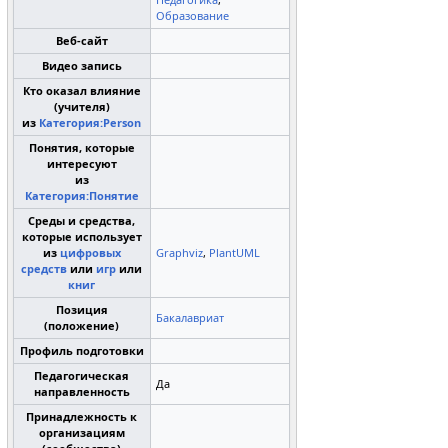
Образование
Веб-сайт
Видео запись
Кто оказал влияние
(учителя)
из
Категория:Person
Понятия, которые
интересуют
из
Категория:Понятие
Среды и средства,
которые использует
из
цифровых
Graphviz
,
PlantUML
средств
или
игр
или
книг
Позиция
Бакалавриат
(положение)
Профиль подготовки
Педагогическая
Да
направленность
Принадлежность к
организациям