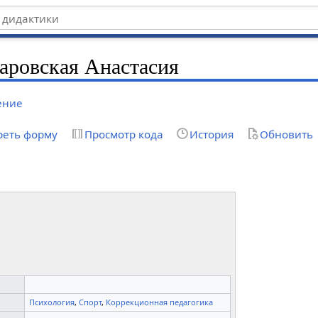
аровская Анастасия
ение
реть форму
Просмотр кода
История
Обновить
Психология
,
Спорт
,
Коррекционная педагогика