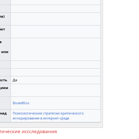
ля)
уют
е
р
или
ость
Да
циям
Волейбол
 над
Психологические стратегии критического
игнорирования в интернет-среде
тические иссследования