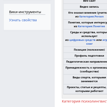
Веб-сайт
Видео запись
Вики-инструменты
Кто оказал влияние (учите
из
Категория:Person
Узнать свойства
Понятия, которые интерес
из
Категория:Понятие
Среды и средства, которы
использует
из
цифровых средств
или
иг
книг
Позиция (положение)
Профиль подготовки
Педагогическая направленн
Принадлежность к организа
(сообщества)
Виды спорта, которыми
занимается
Проекты, статьи и рецепты,
которыми работает
Категория психолингвис