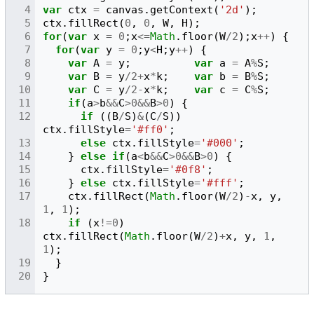
var
ctx
=
canvas
.
getContext
(
'2d'
);
ctx
.
fillRect
(
0
,
0
,
W
,
H
);
for
(
var
x
=
0
;
x
<=
Math
.
floor
(
W
/
2
);
x
++
)
{
for
(
var
y
=
0
;
y
<
H
;
y
++
)
{
var
A
=
y
;
var
a
=
A
%
S
;
var
B
=
y
/
2
+
x
*
k
;
var
b
=
B
%
S
;
var
C
=
y
/
2
-
x
*
k
;
var
c
=
C
%
S
;
if
(
a
>
b
&&
C
>
0
&&
B
>
0
)
{
if
((
B
/
S
)
&
(
C
/
S
))
ctx
.
fillStyle
=
'#ff0'
;
else
ctx
.
fillStyle
=
'#000'
;
}
else
if
(
a
<
b
&&
C
>
0
&&
B
>
0
)
{
ctx
.
fillStyle
=
'#0f8'
;
}
else
ctx
.
fillStyle
=
'#fff'
;
ctx
.
fillRect
(
Math
.
floor
(
W
/
2
)
-
x
,
y
,
1
,
1
);
if
(
x
!=
0
)
ctx
.
fillRect
(
Math
.
floor
(
W
/
2
)
+
x
,
y
,
1
,
1
);
}
}