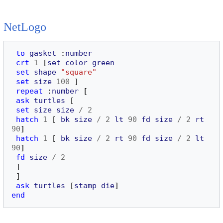
NetLogo
to
gasket
:
number
crt
1
[
set
color
green
set
shape
"square"
set
size
100
]
repeat
:
number
[
ask
turtles
[
set
size
size
/
2
hatch
1
[
bk
size
/
2
lt
90
fd
size
/
2
rt
90
]
hatch
1
[
bk
size
/
2
rt
90
fd
size
/
2
lt
90
]
fd
size
/
2
]
]
ask
turtles
[
stamp
die
]
end