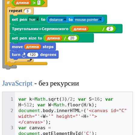
JavaScript
- без рекурсии
var
k
=
Math
.
sqrt
(
3
)
/
2
;
var
S
=
16
;
var
H
=
512
;
var
W
=
Math
.
floor
(
H
/
k
);
document
.
body
.
innerHTML
=
(
'<canvas id="C" 
width="'
+
W
+
'" height="'
+
H
+
'">
</canvas>'
);
var
canvas
=
document
.
getElementById
(
'C'
);