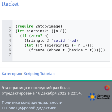
Racket
(
require
2htdp/image
)
(
let
sierpinski
([
n
8
])
(
if
(
zero?
n
)
(
triangle
2
'
solid
'
red
)
(
let
([
t
(
sierpinski
(
-
n
1
))])
(
freeze
(
above
t
(
beside
t
t
))))))
Категория
:
Scripting Tutorials
Эта страница в последний раз была
отредактирована 16 декабря 2022 в 22:54.
Политика конфиденциальности
О Поле цифровой дидактики