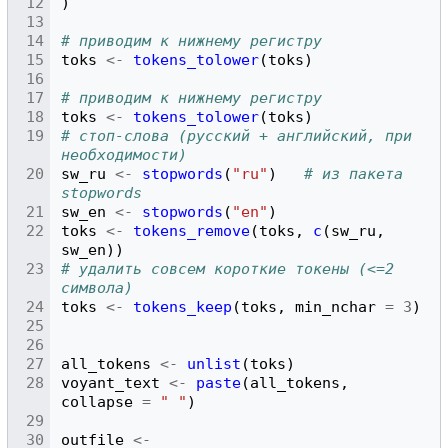
)
# приводим к нижнему регистру
toks
<-
tokens_tolower
(
toks
)
# приводим к нижнему регистру
toks
<-
tokens_tolower
(
toks
)
# стоп-слова (русский + английский, при 
необходимости)
sw_ru
<-
stopwords
(
"ru"
)
# из пакета 
stopwords
sw_en
<-
stopwords
(
"en"
)
toks
<-
tokens_remove
(
toks
,
c
(
sw_ru
,
sw_en
))
# удалить совсем короткие токены (<=2 
символа)
toks
<-
tokens_keep
(
toks
,
min_nchar
=
3
)
all_tokens
<-
unlist
(
toks
)
voyant_text
<-
paste
(
all_tokens
,
collapse
=
" "
)
outfile
<-