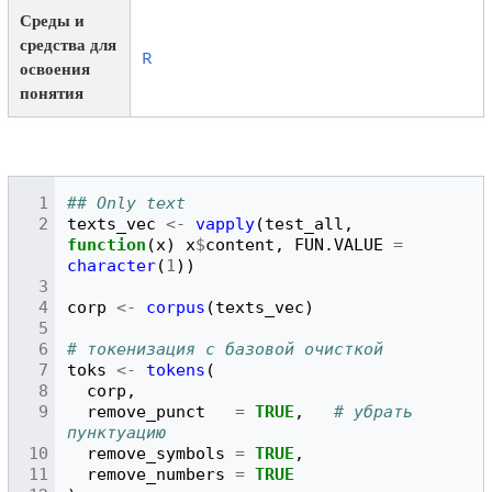
Среды и
средства для
R
освоения
понятия
## Only text
texts_vec
<-
vapply
(
test_all
,
function
(
x
)
x
$
content
,
FUN.VALUE
=
character
(
1
))
corp
<-
corpus
(
texts_vec
)
# токенизация с базовой очисткой
toks
<-
tokens
(
corp
,
remove_punct
=
TRUE
,
# убрать 
пунктуацию
remove_symbols
=
TRUE
,
remove_numbers
=
TRUE