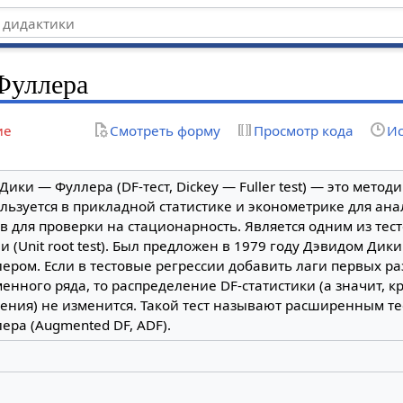
Фуллера
ие
Смотреть форму
Просмотр кода
Ис
 Дики — Фуллера (DF-тест, Dickey — Fuller test) — это методи
льзуется в прикладной статистике и эконометрике для ан
в для проверки на стационарность. Является одним из те
и (Unit root test). Был предложен в 1979 году Дэвидом Дик
ером. Если в тестовые регрессии добавить лаги первых ра
енного ряда, то распределение DF-статистики (а значит, к
ения) не изменится. Такой тест называют расширенным т
ера (Augmented DF, ADF).