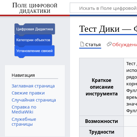
Поле цифровой
дидактики
Тест Дики — 
Статья
Обсужден
Тест
испо
Навигация
рядо
Краткое
корн
Заглавная страница
описание
Фулл
Свежие правки
инструмента
врем
Случайная страница
знач
Справка по
Фулл
MediaWiki
Служебные
Возможности
страницы
Трудности