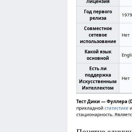
Лицензия
Год первого
197
релиза
Совместное
сетевое
Нет
использование
Какой язык
Engl
основной
Есть ли
поддержка
Нет
Искусственным
Интеллектом
Тест Дики — Фуллера (DF
прикладной
статистике
стационарность. Являетс