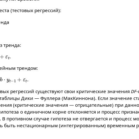
еста (тестовых регрессий):
енда
з тренда:
t
.
нейным трендом:
t
−
1
+
ε
t
.
товых регрессий существуют свои критические значения
DF
-
 таблицы Дики — Фуллера (МакКиннона). Если значение ст
чения (критические значения — отрицательные) при данн
 гипотеза о единичном корне отклоняется и процесс призн
). В противном случае гипотеза не отвергается и процесс м
сть быть нестационарным (интегрированным) временным р