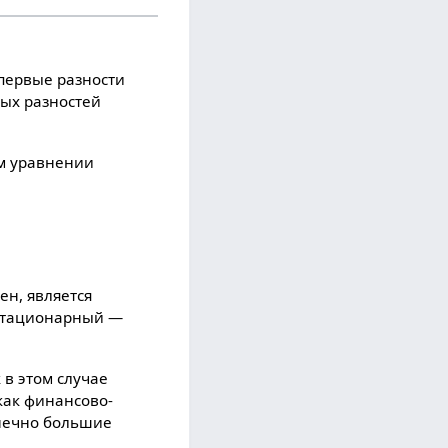
первые разности
ых разностей
м уравнении
ен, является
 стационарный —
 в этом случае
как финансово-
онечно большие