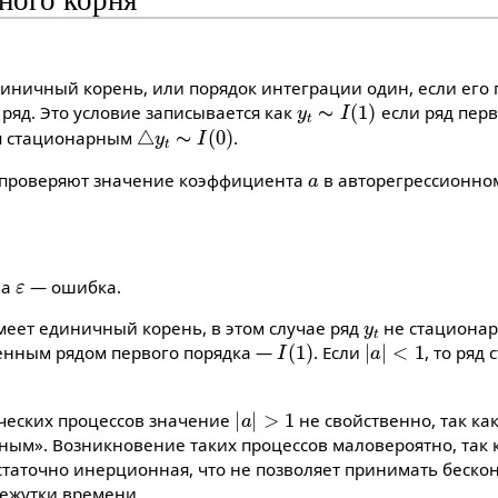
ного корня
иничный корень, или порядок интеграции один, если его 
y
t
∼
I
(
1
)
ряд. Это условие записывается как
если ряд перв
△
y
t
∼
I
(
0
)
я стационарным
.
a
а проверяют значение коэффициента
в авторегрессионно
ε
 а
— ошибка.
y
t
имеет единичный корень, в этом случае ряд
не стационар
I
(
1
)
|
a
|
<
1
нным рядом первого порядка —
. Если
, то ряд
|
a
|
>
1
ческих процессов значение
не свойственно, так как
вным». Возникновение таких процессов маловероятно, так 
статочно инерционная, что не позволяет принимать беск
ежутки времени.