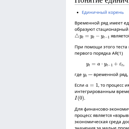
Понятие единич
Единичный корень
Временной ряд имеет ед
образуют стационарный 
△
y
t
=
y
t
−
y
t
−
1
являетс
При помощи этого тест
первого порядка AR(1)
y
t
=
a
⋅
y
t
−
1
+
ε
t
,
y
t
где
— временной ряд,
a
=
1
Если
, то процесс 
интегрированным време
I
(
0
)
.
Для финансово-экономи
процесс является «взры
экономическая среда до
значения за малые пром