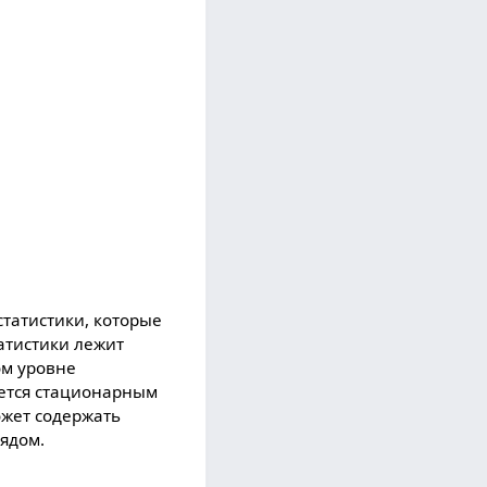
статистики, которые
атистики лежит
ом уровне
ается стационарным
ожет содержать
ядом.