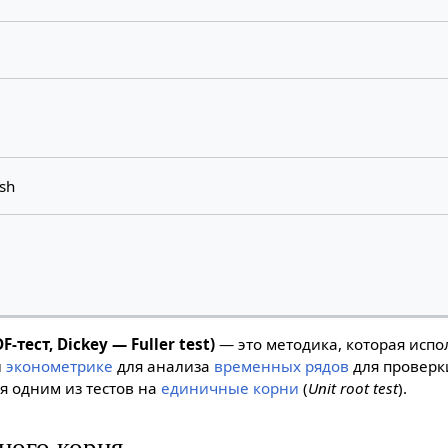
9
ish
-тест, Dickey — Fuller test)
— это методика, которая испо
и
эконометрике
для анализа
временных рядов
для проверк
я одним из тестов на
единичные корни
(
Unit root test
).