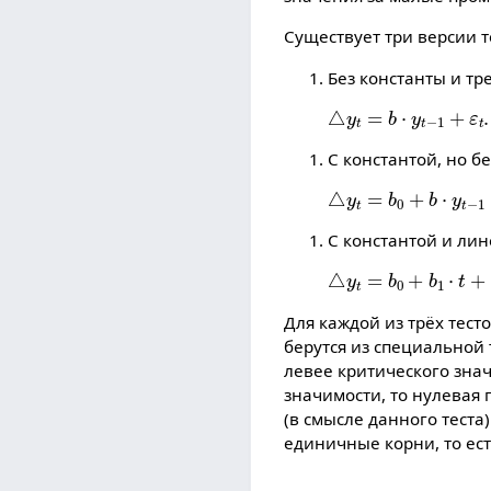
Существует три версии т
Без константы и тр
△
y
t
=
b
⋅
y
t
−
1
+
ε
t
.
С константой, но бе
△
y
t
=
b
0
+
b
⋅
y
t
−
1
+
ε
С константой и ли
△
y
t
=
b
0
+
b
1
⋅
t
+
b
⋅
y
Для каждой из трёх тес
берутся из специальной
левее критического зна
значимости, то нулевая
(в смысле данного теста
единичные корни, то е