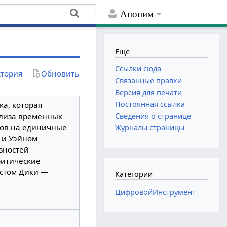
Аноним
Ещё
Ссылки сюда
тория
Обновить
Связанные правки
Версия для печати
Постоянная ссылка
ка, которая
ализа временных
Сведения о странице
стов на единичные
Журналы страницы
и и Уэйном
зностей
ритические
естом Дики —
Категории
ЦифровойИнструмент