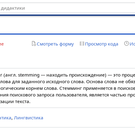
ие
Смотреть форму
Просмотр кода
Ис
г (англ. stemming — находить происхождение) — это проц
лова для заданного исходного слова. Основа слова не обя
огическим корнем слова. Стемминг применяется в поиско
ия поискового запроса пользователя, является частью пр
зации текста.
атика
,
Лингвистика