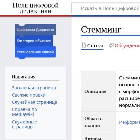
Поле цифровой
дидактики
Стемминг
Статья
Обсужден
Навигация
Стеммин
основы с
Заглавная страница
с морфол
Описание
Свежие правки
расширен
Случайная страница
нормали
Справка по
MediaWiki
Область
Служебные
Информ
знаний
страницы
Авторы