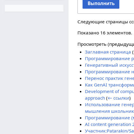
Выполнить
Следующие страницы с
Показано 16 элементов.
Просмотреть (
предыдущ
Заглавная страница
(
Программирование ро
Генеративный искусс
Программирование на
Перенос практик ген
Как GenAI трансформ
Development of computa
approach
(
← ссылки
)
Использование генер
мышления школьник
Программирование (
AI content generation
Участник:Patarakin/S