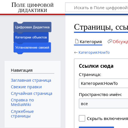
Поле цифровой
дидактики
Страницы, сс
Категория
Обсуж
←
Категория:HowTo
Ссылки сюда
Навигация
Страница:
Заглавная страница
Свежие правки
Случайная страница
Пространство имён:
Справка по
все
MediaWiki
Служебные
страницы
Скрыть включени