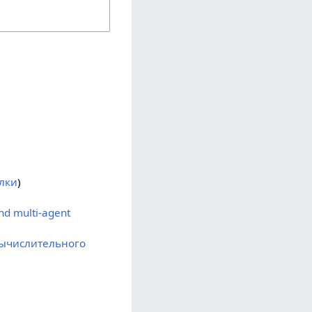
лки
)
nd multi-agent
вычислительного