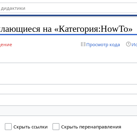
ылающиеся на «Категория:HowTo»
дение
Просмотр кода
Ис
я
Скрыть ссылки
Скрыть перенаправления