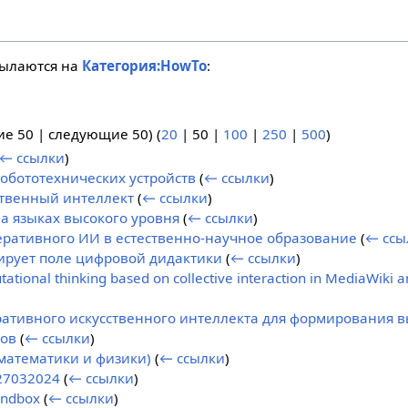
сылаются на
Категория:HowTo
:
ие 50
|
следующие 50
) (
20
|
50
|
100
|
250
|
500
)
← ссылки
)
бототехнических устройств
(
← ссылки
)
твенный интеллект
(
← ссылки
)
 языках высокого уровня
(
← ссылки
)
еративного ИИ в естественно-научное образование
(
← ссы
ирует поле цифровой дидактики
(
← ссылки
)
tional thinking based on collective interaction in MediaWiki a
ативного искусственного интеллекта для формирования 
ов
(
← ссылки
)
математики и физики)
(
← ссылки
)
 27032024
(
← ссылки
)
andbox
(
← ссылки
)