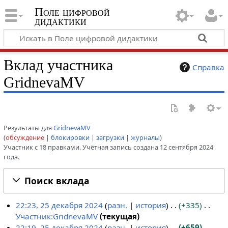
Поле цифровой
дидактики
Вклад участника
Справка
GridnevaMV
Результаты для
GridnevaMV
обсуждение
блокировки
загрузки
журналы
Участник с 18 правками. Учётная запись создана 12 сентября 2024
года.
Поиск вклада
22:23, 25 декабря 2024
разн.
история
+335
Участник:GridnevaMV
текущая
2
Н
22:19, 25 декабря 2024
разн.
история
+659