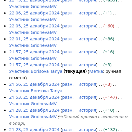
5
е
Участник:GridnevaMV
д
т
Н
22:06, 25 декабря 2024
разн.
история
+1
е
о
е
Участник:GridnevaMV
к
п
т
Н
22:05, 25 декабря 2024
разн.
история
−60
а
и
о
е
Участник:GridnevaMV
б
с
п
т
Н
22:01, 25 декабря 2024
разн.
история
+86
р
а
и
о
е
Участник:GridnevaMV
я
н
с
п
т
Н
21:57, 25 декабря 2024
разн.
история
+16
2
и
а
и
о
е
Участник:GridnevaMV
0
я
н
с
п
т
Н
21:57, 25 декабря 2024
разн.
история
+3
2
п
и
а
и
о
е
Участник:Borisova Tanya
текущая
Метка
:
ручная
4
р
я
н
с
п
т
Н
отмена
а
п
и
а
и
о
е
21:56, 25 декабря 2024
разн.
история
−3
в
р
я
н
с
п
т
Участник:Borisova Tanya
к
а
п
и
а
и
о
Н
21:53, 25 декабря 2024
разн.
история
−147
и
в
р
я
н
с
п
е
Участник:GridnevaMV
к
а
п
и
а
и
т
Н
21:28, 25 декабря 2024
разн.
история
+10
и
в
р
я
н
с
о
е
Участник:GridnevaMV
→
Первый проект с ветвлением
к
а
п
и
а
п
т
в Snap!
и
в
р
я
н
и
о
21:23, 25 декабря 2024
разн.
история
+132