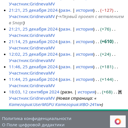
к
а
п
и
с
п
Участник:GridnevaMV
и
в
р
я
а
и
Н
21:21, 25 декабря 2024
разн.
история
−127
к
а
п
н
с
е
Участник:GridnevaMV
→
Первый проект с ветвлением
и
в
р
и
а
т
в Snap!
к
а
я
н
о
21:21, 25 декабря 2024
разн.
история
+76
и
в
п
и
п
Участник:GridnevaMV
к
р
я
и
Н
21:14, 25 декабря 2024
разн.
история
+610
и
а
п
с
е
Участник:GridnevaMV
в
р
а
т
Н
12:02, 25 декабря 2024
разн.
история
+24
к
а
н
о
е
Участник:GridnevaMV
и
в
и
п
т
Н
11:46, 25 декабря 2024
разн.
история
+181
к
я
и
о
е
Участник:GridnevaMV
и
п
с
п
т
Н
11:44, 25 декабря 2024
разн.
история
+144
р
а
и
о
е
Участник:GridnevaMV
а
н
с
п
т
Н
18:03, 12 сентября 2024
разн.
история
+68
Н
в
и
а
и
о
е
Участник:GridnevaMV
Новая страница: «
1
к
я
н
с
п
т
Категория:UserMGPU
Категория:ИВО-241м
»
2
и
п
и
а
и
о
с
р
я
н
с
п
Политика конфиденциальности
е
а
п
и
а
и
О Поле цифровой дидактики
н