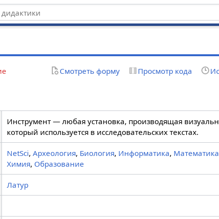
ие
Смотреть форму
Просмотр кода
Ис
Инструмент — любая установка, производящая визуальн
который используется в исследовательских текстах.
NetSci
,
Археология
,
Биология
,
Информатика
,
Математик
Химия
,
Образование
Латур