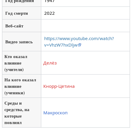
Год рождения
1947
Год смерти
2022
Веб-сайт
https://www.youtube.com/watch?
Видео запись
v=VhzW7hxDljw
Кто оказал
влияние
Делёз
(учителя)
На кого оказал
влияние
Кнорр-Цетина
(ученики)
Среды и
средства, на
Макроскоп
которые
повлиял