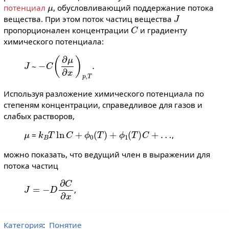
μ
потенциал
, обусловливающий поддержание потока
J
вещества. При этом поток частиц вещества
C
пропорционален концентрации
и градиенту
химического потенциала:
J
−
C
(
∂
μ
∂
x
)
p
,
T
.
~
Используя разложение химического потенциала по
степеням концентрации, справедливое для газов и
слабых растворов,
μ
k
B
T
ln
C
+
ϕ
0
(
T
)
+
ϕ
1
(
T
)
C
+
…
=
,
можно показать, что ведущий член в выражении для
потока частиц
J
=
−
D
∂
C
∂
x
,
Категория
:
Понятие