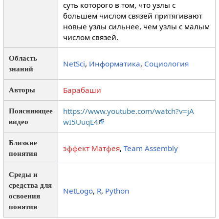
суть которого в том, что узлы с
большем числом связей притягивают
новые узлы сильнее, чем узлы с малым
числом связей.
Область
NetSci
,
Информатика
,
Социология
знаний
Барабаши
Авторы
https://www.youtube.com/watch?v=jA
Поясняющее
wI5UuqE4
видео
Близкие
эффект Матфея
,
Team Assembly
понятия
Среды и
средства для
NetLogo
,
R
,
Python
освоения
понятия