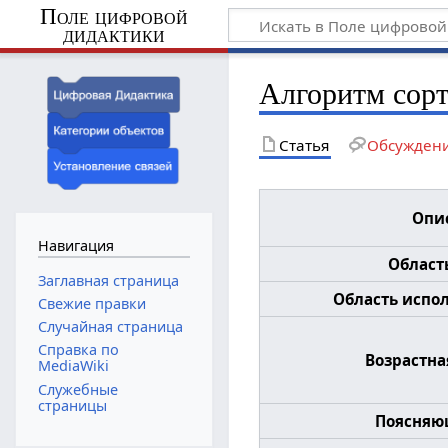
Поле цифровой
дидактики
Алгоритм сор
Статья
Обсужден
Опи
Навигация
Област
Заглавная страница
Область испол
Свежие правки
Случайная страница
Справка по
Возрастна
MediaWiki
Служебные
страницы
Поясняю