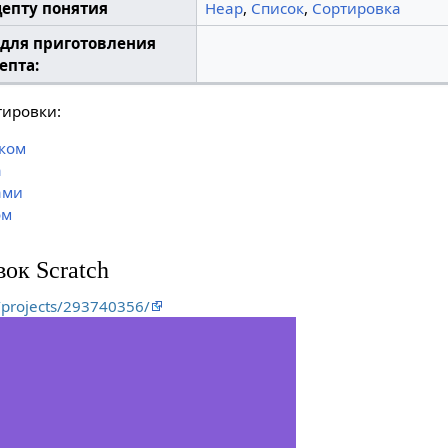
епту понятия
Heap
,
Список
,
Сортировка
 для приготовления
епта:
тировки:
ьком
а
ами
ом
ок Scratch
u/projects/293740356/