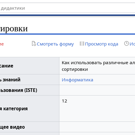
тировки
ие
Смотреть форму
Просмотр кода
Ис
Как использовать различные а
сание
сортировки
ь знаний
Информатика
ьзования (ISTE)
12
я категория
щее видео