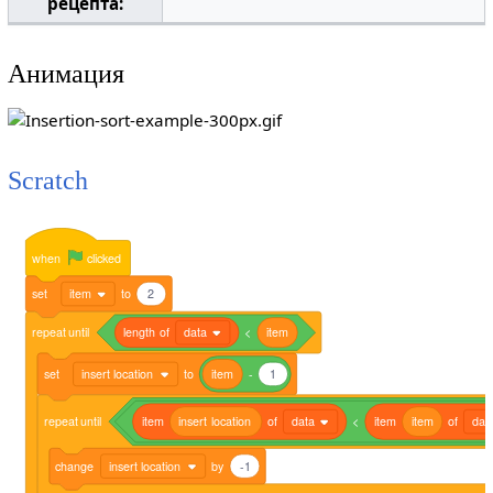
рецепта:
Анимация
Scratch
when
clicked
set
item
to
2
repeat
until
length
of
data
<
item
set
insert location
to
item
-
1
repeat
until
item
insert
location
of
data
<
item
item
of
dat
change
insert location
by
-1