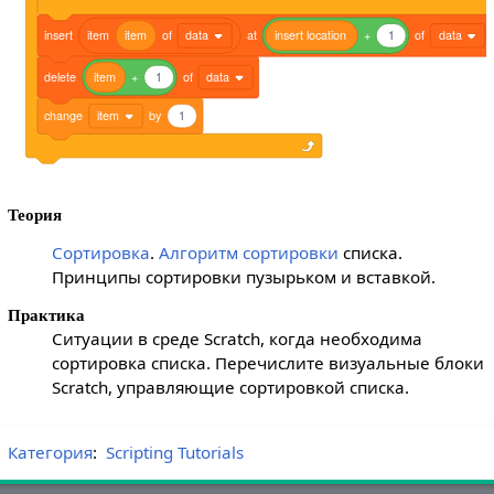
insert
item
item
of
data
at
insert
location
+
1
of
data
delete
item
+
1
of
data
change
item
by
1
Теория
Сортировка
.
Алгоритм сортировки
списка.
Принципы сортировки пузырьком и вставкой.
Практика
Ситуации в среде Scratch, когда необходима
сортировка списка. Перечислите визуальные блоки
Scratch, управляющие сортировкой списка.
Категория
:
Scripting Tutorials