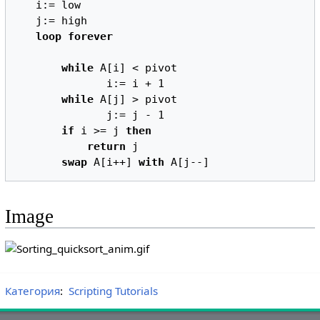
   i:= low

   j:= high

loop forever
while
 A[i] < pivot 

              i:= i + 1

while
 A[j] > pivot

              j:= j - 1

if
 i >= j 
then
return
 j

swap
 A[i++] 
with
Image
Категория
:
Scripting Tutorials